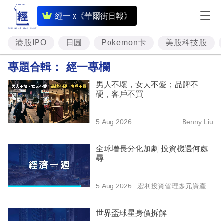
即
經一 x《華爾街日報》
時
財
港股IPO
日圓
Pokemon卡
美股科技股
經
專題合輯：
經一專欄
專
男人不壞，女人不愛；品牌不
題
硬，客戶不買
投
5 Aug 2026
Benny Liu
資
樓
全球增長分化加劇 投資機遇何處
尋
市
理
5 Aug 2026
宏利投資管理多元資產方
財
案團隊
世界盃球星身價拆解
商