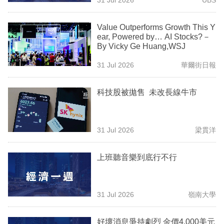
專
區
Value Outperforms Growth This Y
ear, Powered by… AI Stocks?－
By Vicky Ge Huang,WSJ
31 Jul 2026
華爾街日報
科技股被拋售 未改長線牛市
31 Jul 2026
梁貫洋
上班聽音樂到底行不行
31 Jul 2026
嶺南大學
好壞消息爭持劇烈 金價4,000美元