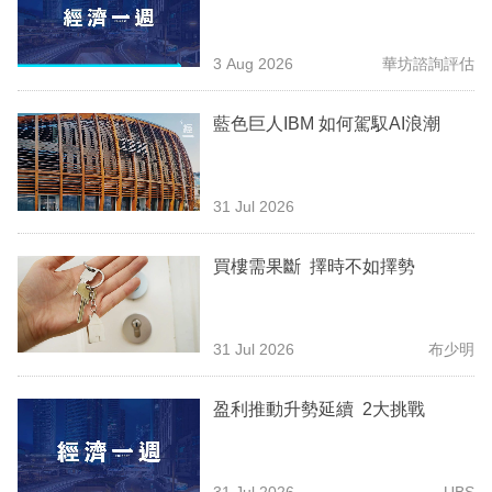
業
科
3 Aug 2026
華坊諮詢評估
技
藍色巨人IBM 如何駕馭AI浪潮
職
場
31 Jul 2026
生
活
買樓需果斷 擇時不如擇勢
時
事
31 Jul 2026
布少明
專
欄
盈利推動升勢延續 2大挑戰
訂
閱
31 Jul 2026
UBS