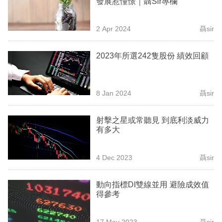
發展惹憧憬｜聶Sir專欄
業
科
2 Apr 2024
聶sir
技
2023年所選242隻股份 績效回顧
職
場
8 Jan 2024
聶sir
生
活
射擊之星或常聽見 到底利淡威力
有多大
時
事
4 Dec 2023
聶sir
專
欄
動向指標DI雙線並用 避險成效值
得參考
訂
閱
17 May 2023
聶sir