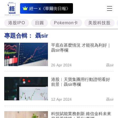
即
經一 x《華爾街日報》
時
財
港股IPO
日圓
Pokemon卡
美股科技股
經
專題合輯：
聶sir
專
平底在甚麼情況 才能視為利好｜
題
聶sir專欄
投
26 Apr 2024
聶sir
資
樓
港股︳天寶集團用行動證明看好
前景︳聶sir專欄
市
理
12 Apr 2024
聶sir
財
科技賦能業務創新 維信金科未來
商