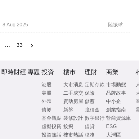
8 Aug 2025
陸振球
…
33
即時財經
專題
投資
樓市
理財
商業
港股
大市消息
定期存款
市場動態
美股
二手成交
保險
品牌故事
外匯
資助房屋
儲蓄
中小企
債券
新盤
強積金
創業指南
基金觀點
裝修設計
數字銀行
營商資源庫
虛擬投資
按揭
借貸
ESG
投資熱話
樓市熱話
稅務
大灣區