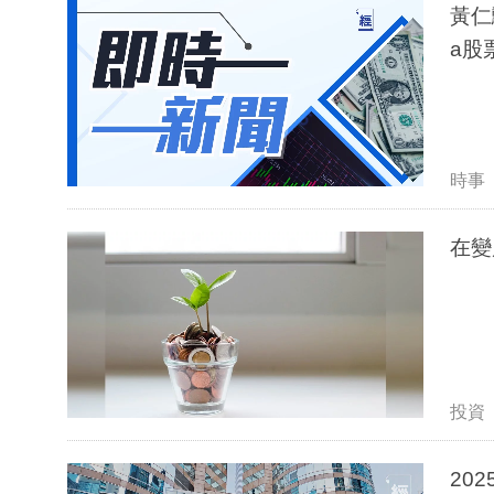
黃仁
a股
時事
在變
投資
20