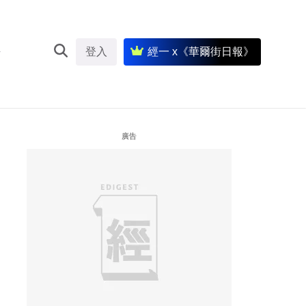
登入
經一 x《華爾街日報》
廣告