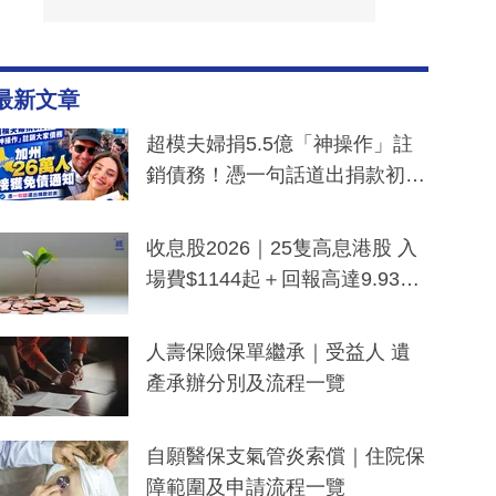
最新文章
超模夫婦捐5.5億「神操作」註
銷債務！憑一句話道出捐款初
衷：加州26萬人接獲免債通知、
一度被誤當詐騙手段
收息股2026｜25隻高息港股 入
場費$1144起＋回報高達9.93
厘！持續更新
人壽保險保單繼承｜受益人 遺
產承辦分別及流程一覽
自願醫保支氣管炎索償｜住院保
障範圍及申請流程一覽