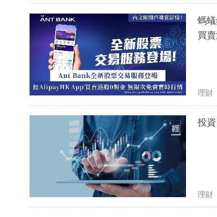
螞蟻
買賣
理財
投資
理財