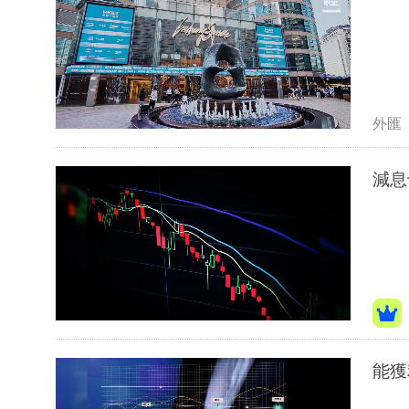
外匯
減息
能獲