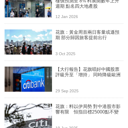
樓價預測至 8% 料展開數年上升
業
週期 點名四大地產股
科
12 Jan 2026
技
花旗：黃金周首兩日客量或遜預
職
期 部分歸因旅客提前出行
場
3 Oct 2025
生
活
【大行報告】花旗唱好中國股票
評級升至「增持」 同時降級歐洲
時
事
29 Sep 2025
專
欄
花旗：料以伊局勢 對中港股市影
響有限 恒指目標25000點不變
訂
閱
19 Jun 2025