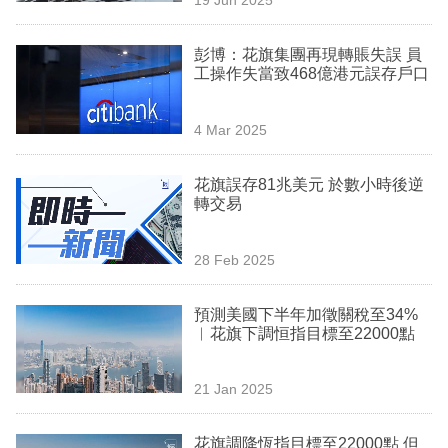
專
區
彭博：花旗集團再現轉賬失誤 員
工操作失當致468億港元誤存戶口
4 Mar 2025
花旗誤存81兆美元 於數小時後逆
轉交易
28 Feb 2025
預測美國下半年加徵關稅至34%
︳花旗下調恒指目標至22000點
21 Jan 2025
花旗調降恆指目標至22000點 但