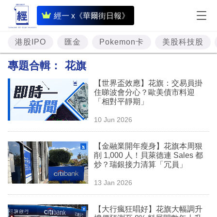
即
經一 x《華爾街日報》
時
財
港股IPO
匯金
Pokemon卡
美股科技股
經
專題合輯：
花旗
專
【世界盃效應】花旗：交易員掛
題
住睇波會分心？歐美債市料迎
「相對平靜期」
投
10 Jun 2026
資
樓
【金融業開年瘦身】花旗本周狠
削 1,000 人！貝萊德連 Sales 都
市
炒？瑞銀接力清算「冗員」
理
13 Jan 2026
財
【大行瘋狂唱好】花旗大幅調升
商