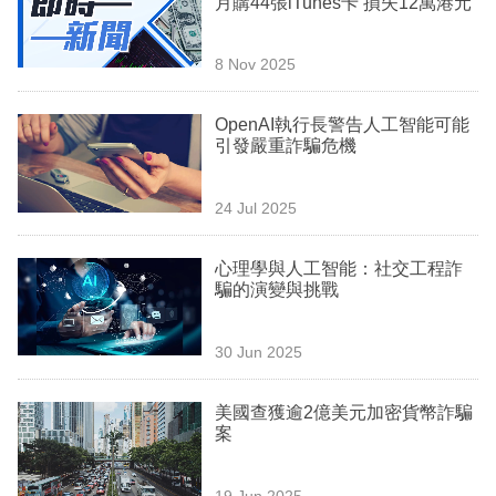
月購44張iTunes卡 損失12萬港元
業
科
8 Nov 2025
技
OpenAI執行長警告人工智能可能
職
引發嚴重詐騙危機
場
24 Jul 2025
生
活
心理學與人工智能：社交工程詐
騙的演變與挑戰
時
事
30 Jun 2025
專
欄
美國查獲逾2億美元加密貨幣詐騙
案
訂
閱
19 Jun 2025