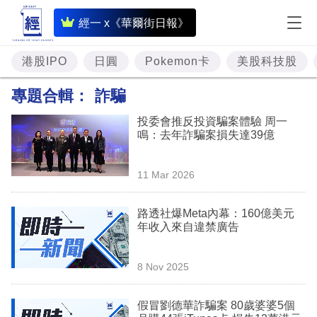
即
經一 x《華爾街日報》
時
財
港股IPO
日圓
Pokemon卡
美股科技股
經
專題合輯：
詐騙
專
投委會推反投資騙案體驗 周一
題
鳴：去年詐騙案損失達39億
投
11 Mar 2026
資
樓
路透社爆Meta內幕：160億美元
年收入來自違禁廣告
市
理
8 Nov 2025
財
假冒劉德華詐騙案 80歲婆婆5個
商