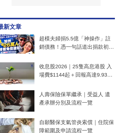
最新文章
超模夫婦捐5.5億「神操作」註
銷債務！憑一句話道出捐款初
衷：加州26萬人接獲免債通知、
一度被誤當詐騙手段
收息股2026｜25隻高息港股 入
場費$1144起＋回報高達9.93
厘！持續更新
人壽保險保單繼承｜受益人 遺
產承辦分別及流程一覽
自願醫保支氣管炎索償｜住院保
障範圍及申請流程一覽