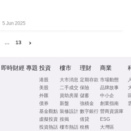
5 Jun 2025
…
13
即時財經
專題
投資
樓市
理財
商業
港股
大市消息
定期存款
市場動態
美股
二手成交
保險
品牌故事
外匯
資助房屋
儲蓄
中小企
債券
新盤
強積金
創業指南
基金觀點
裝修設計
數字銀行
營商資源庫
虛擬投資
按揭
借貸
ESG
投資熱話
樓市熱話
稅務
大灣區