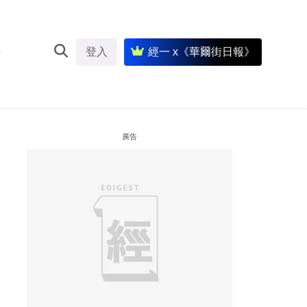
登入
經一 x《華爾街日報》
廣告