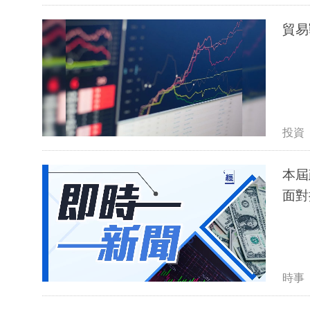
貿易
投資
本屆
面對
時事