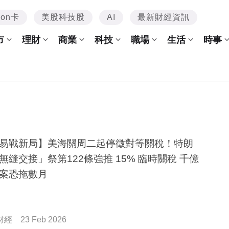
mon卡
美股科技股
AI
最新財經資訊
市
理財
商業
科技
職場
生活
時事
易戰新局】美海關周二起停徵對等關稅！特朗
無縫交接」祭第122條強推 15% 臨時關稅 千億
案恐拖數月
財經
23 Feb 2026