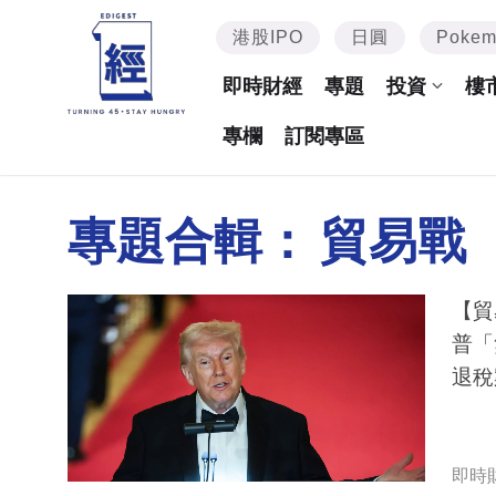
港股IPO
日圓
Poke
即時財經
專題
投資
樓
專欄
訂閱專區
專題合輯：
貿易戰
【貿
普「
退稅
即時