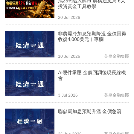
瀉23%陷入熊市 解構逆風局 6大
業
投資黃金工具教學
科
20 Jul 2026
技
非農爆冷加息預期降溫 金價回勇
職
收復4,000美元︳專欄
場
10 Jul 2026
英皇金融集團
生
活
AI硬件承壓 金價回調後現長線機
會
時
事
3 Jul 2026
英皇金融集團
專
欄
聯儲局加息預期升溫 金價急瀉
訂
閱
26 Jun 2026
英皇金融集團