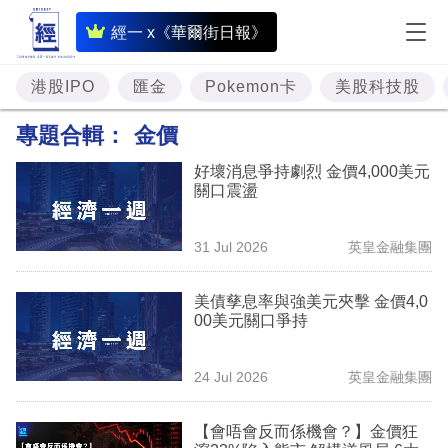
即
經一 x《華爾街日報》
時
財
港股IPO
匯金
Pokemon卡
美股科技股
經
專題合輯：
金價
專
好壞消息爭持劇烈 金價4,000美元
題
關口震盪
投
31 Jul 2026
英皇金融集團
資
樓
美債孳息率與強美元夾擊 金價4,0
00美元關口爭持
市
理
24 Jul 2026
英皇金融集團
財
【會唔會反而係機會？】金價狂
商