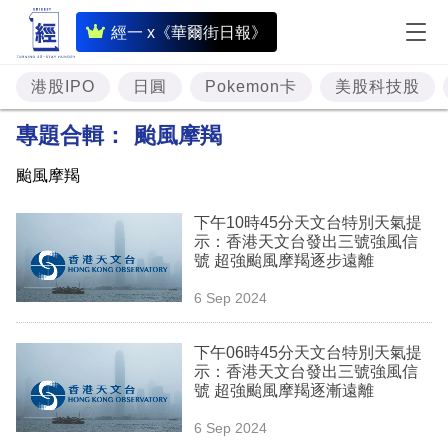
即
經一 x《華爾街日報》
時
財
港股IPO
日圓
Pokemon卡
美股科技股
經
專題合輯：
颱風摩羯
專
颱風摩羯
題
下午10時45分天文台特別天氣提
投
示：香港天文台發出三號強風信
資
號 超強颱風摩羯逐步遠離
樓
6 Sep 2024
市
下午06時45分天文台特別天氣提
理
示：香港天文台發出三號強風信
號 超強颱風摩羯逐漸遠離
財
6 Sep 2024
商