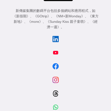
新傳媒集團的數碼平台包括多個網站和應用程式，如
《新假期》
、
《GOtrip》
、
《NM+新Monday》
、
《東方
新地》
、
《more》
、
《Sunday Kiss 親子童萌》
、
《經
濟一週》
。