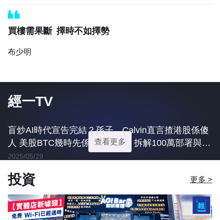
買樓需果斷 擇時不如擇勢
布少明
經一TV
盲炒AI時代宣告完結？孫子、Calvin直言揸港股係傻
人 美股BTC幾時先係抄底良機？拆解100萬部署與孫
子兵法資產避險生存指南｜美股｜港股｜AI泡沫｜黃
2025/05/29
金｜GEN-i Podcast
投資
更多 >