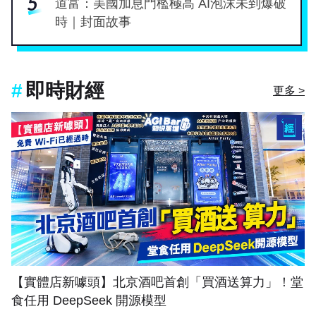
5
道富：美國加息門檻極高 AI泡沫未到爆破
專
時｜封面故事
區
即時財經
更多 >
【實體店新噱頭】北京酒吧首創「買酒送算力」！堂
食任用 DeepSeek 開源模型