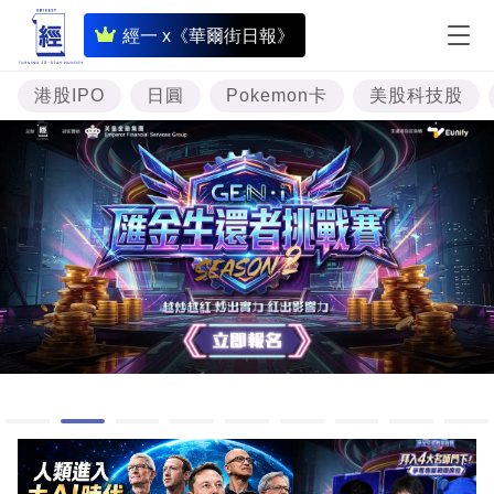
即
經一 x《華爾街日報》
時
財
港股IPO
日圓
Pokemon卡
美股科技股
經
專
題
投
資
樓
市
理
財
商