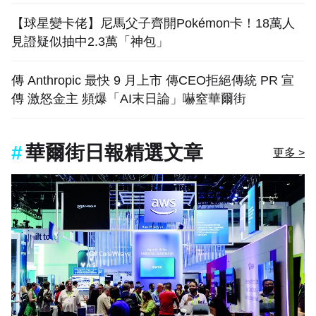
【球星變卡佬】尼馬父子齊開Pokémon卡！18萬人
見證疑似抽中2.3萬「神包」
傳 Anthropic 最快 9 月上市 傳CEO拒絕傳統 PR 宣
傳 激怒金主 頻爆「AI末日論」嚇窒華爾街
華爾街日報精選文章
更多 >