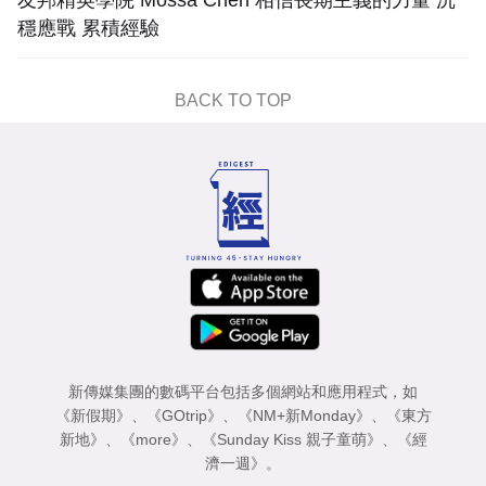
友邦精英學院 Mossa Chen 相信長期主義的力量 沉
穩應戰 累積經驗
BACK TO TOP
新傳媒集團的數碼平台包括多個網站和應用程式，如
《新假期》
、
《GOtrip》
、
《NM+新Monday》
、
《東方
新地》
、
《more》
、
《Sunday Kiss 親子童萌》
、
《經
濟一週》
。