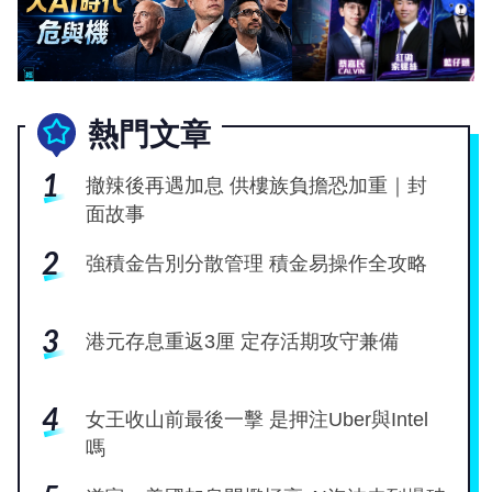
業
科
技
熱門文章
職
場
1
撤辣後再遇加息 供樓族負擔恐加重｜封
面故事
生
活
2
強積金告別分散管理 積金易操作全攻略
時
事
3
港元存息重返3厘 定存活期攻守兼備
專
欄
4
女王收山前最後一擊 是押注Uber與Intel
訂
嗎
閱