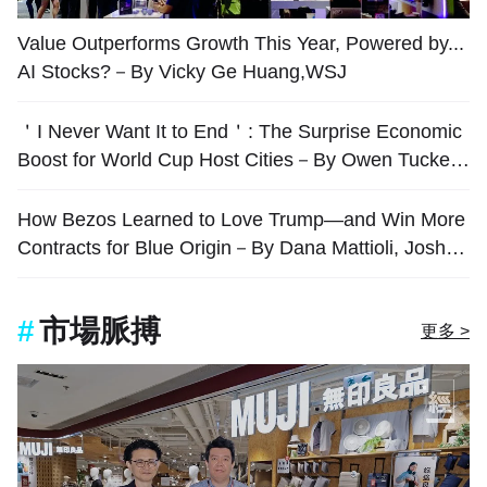
Value Outperforms Growth This Year, Powered by...
AI Stocks?－By Vicky Ge Huang,WSJ
＇I Never Want It to End＇: The Surprise Economic
Boost for World Cup Host Cities－By Owen Tucker-
Smith,WSJ
How Bezos Learned to Love Trump—and Win More
Contracts for Blue Origin－By Dana Mattioli, Josh D
awsey and Shane Shifflett, WSJ
市場脈搏
更多 >