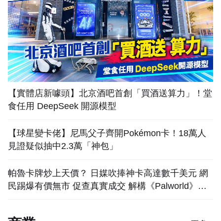
【實體店新噱頭】北京酒吧首創「買酒送算力」！堂
食任用 DeepSeek 開源模型
【球星變卡佬】尼馬父子齊開Pokémon卡！18萬人
見證疑似抽中2.3萬「神包」
帕魯卡牌炒上天價？ 日媒吹捧神卡高達數千美元 網
民踢爆有價無市 促查真實成交 解構《Palworld》卡
牌泡沫疑雲