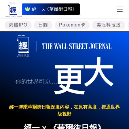
即
經一 x《華爾街日報》
時
財
港股IPO
日圓
Pokemon卡
美股科技股
經
專
題
投
資
樓
市
理
經一聯乘華爾街日報深度內容，在原有高度，接通世界
財
級視野
商
經一 x 《華爾街日報》