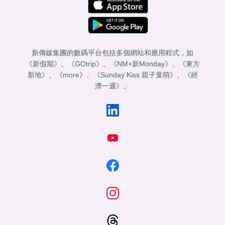
新傳媒集團的數碼平台包括多個網站和應用程式，如
《新假期》
、
《GOtrip》
、
《NM+新Monday》
、
《東方
新地》
、
《more》
、
《Sunday Kiss 親子童萌》
、
《經
濟一週》
。