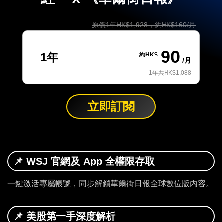
業
原價1年HK$1,928，約HK$160/月
科
技
90
1年
約HK$
/月
職
1年共HK$1,088
場
生
立即訂閱
活
時
事
📌 WSJ 官網及 App 全權限存取
專
欄
一鍵激活專屬帳號，同步解鎖華爾街日報全球數位版內容。
訂
📌 美股第一手深度解析
閱