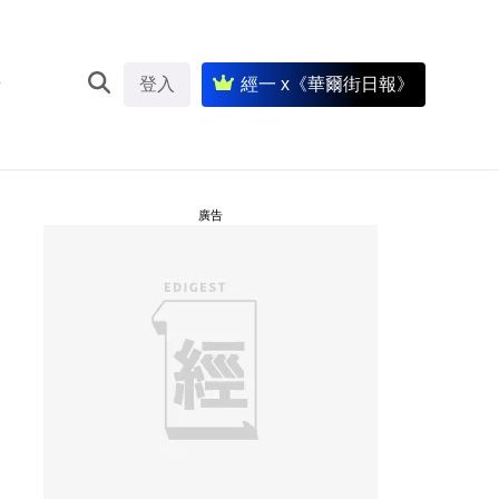
登入
經一 x《華爾街日報》
廣告