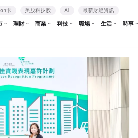
mon卡
美股科技股
AI
最新財經資訊
市
理財
商業
科技
職場
生活
時事