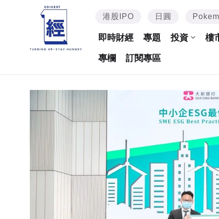
港股IPO
日圓
Poke
即時財經
專題
投資
樓
專欄
訂閱專區