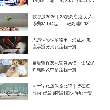
銷債務！憑一句話道出捐款初
衷：加州26萬人接獲免債通知、
一度被誤當詐騙手段
收息股2026｜25隻高息港股 入
場費$1144起＋回報高達9.93
厘！持續更新
人壽保險保單繼承｜受益人 遺
產承辦分別及流程一覽
自願醫保支氣管炎索償｜住院保
障範圍及申請流程一覽
藍十字旅遊保險比較｜智在遊
尊尚 智選 郵輪計劃保障額一覽