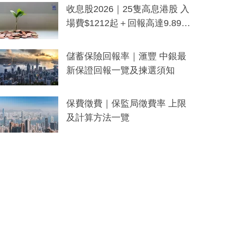
y及香港限定特調系列
收息股2026｜25隻高息港股 入
場費$1212起＋回報高達9.89
厘！持續更新
儲蓄保險回報率｜滙豐 中銀最
新保證回報一覽及揀選須知
保費徵費｜保監局徵費率 上限
及計算方法一覽