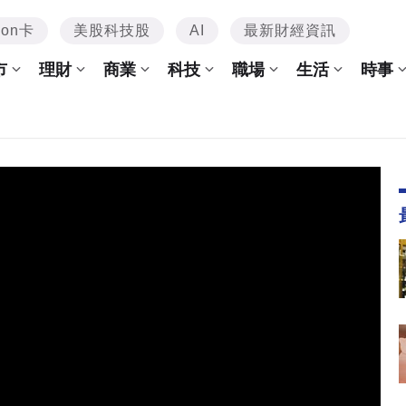
mon卡
美股科技股
AI
最新財經資訊
市
理財
商業
科技
職場
生活
時事