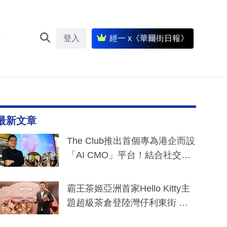
登入
經一 x《華爾街日報》
最新文章
The Club推出首個專為港企而設
「AI CMO」平台！結合社交聆
聽與廣東話大模型 助中小企數
分鐘生成「貼地」宣傳短片
霸王茶姬亞洲首家Hello Kitty主
題超級茶倉登陸灣仔利東街 推
出首創「伯爵紅茶色」Hello Kitt