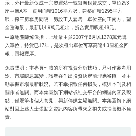
示，分行最新促成一宗奧運站一號銀海租賃成交，單位為3
座中層A室，實用面積1016平方呎，建築面積1295平方
呎，採三房套房間隔，另設工人套房，單位座向正南方，望
全臨海景，最新以4.9萬元租出，折合實用呎租48元。
中原地產陳焯偉指，上址業主於2007年6月以1378萬元購
入單位，持貨已17年，是次租出單位可享高達4.3厘租金回
報，回報豐厚。
免責聲明：本專頁刊載的所有投資分析技巧，只可作參考用
途。市場瞬息萬變，讀者在作出投資決定前理應審慎，並主
動掌握市場最新狀況。若不幸招致任何損失，概與本刊及相
關作者無關。而本集團旗下網站或社交平台的網誌內容及觀
點，僅屬筆者個人意見，與新傳媒立場無關。本集團旗下網
站對因上述人士張貼之資訊內容所帶來之損失或損害概不負
責。