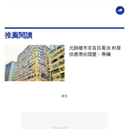
推薦閱讀
元朗樓市非盲目看淡 村屋
供應潛在隱憂︳專欄
廣告