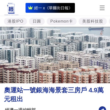
即
經一 x《華爾街日報》
時
財
港股IPO
日圓
Pokemon卡
美股科技股
經
專
題
投
資
樓
市
理
奧運站一號銀海海景套三房戶 4.9萬
財
元租出
商
業