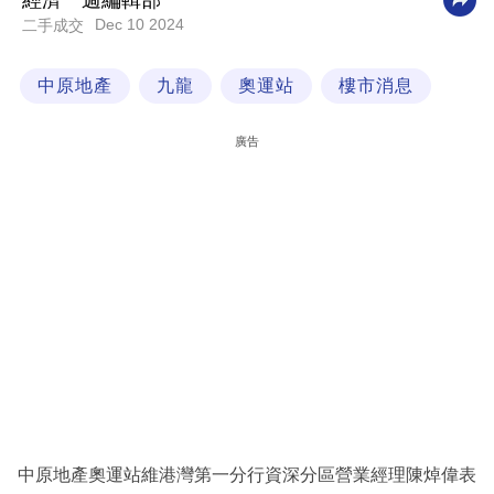
經濟一週編輯部
Dec 10 2024
二手成交
科
技
中原地產
九龍
奧運站
樓市消息
職
場
廣告
生
活
時
事
專
欄
訂
閱
專
中原地產奧運站維港灣第一分行資深分區營業經理陳焯偉表
區