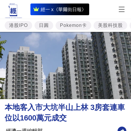
即
經一 x《華爾街日報》
時
財
港股IPO
日圓
Pokemon卡
美股科技股
經
專
題
投
資
樓
市
理
本地客入市大坑半山上林 3房套連車
財
位以1600萬元成交
商
業