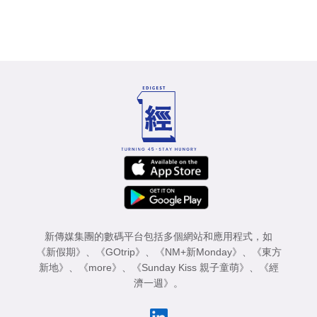
新傳媒集團的數碼平台包括多個網站和應用程式，如
《新假期》
、
《GOtrip》
、
《NM+新Monday》
、
《東方
新地》
、
《more》
、
《Sunday Kiss 親子童萌》
、
《經
濟一週》
。