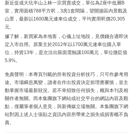
新近促成大坑半山上林一宗買賣成交，單位為2座中低層B
室，實用面積788平方呎，3房1套間隔，望開揚區內景觀及
山景，最新以1600萬元連車位成交，平均實用呎價20,305
元。
據了解，新買家為本地客，心儀上址地段，見價錢合適即決
定入市自用。原業主於2012年以1700萬元連車位購入單
位，持貨13年，是次沽出賬面需蝕讓100萬元，單位微貶值
5.9%。
免責聲明：本專頁刊載的所有投資分析技巧，只可作參考用
途。市場瞬息萬變，讀者在作出投資決定前理應審慎，並主
動掌握市場最新狀況。若不幸招致任何損失，概與本刊及相
關作者無關。而本集團旗下網站或社交平台的網誌內容及觀
點，僅屬筆者個人意見，與新傳媒立場無關。本集團旗下網
站對因上述人士張貼之資訊內容所帶來之損失或損害概不負
責。