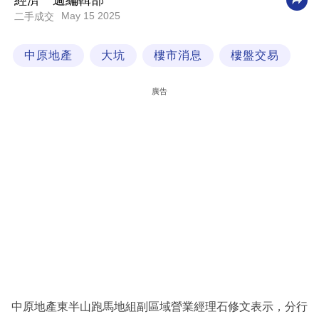
經濟一週編輯部
May 15 2025
二手成交
科
技
中原地產
大坑
樓市消息
樓盤交易
職
場
廣告
生
活
時
事
專
欄
訂
閱
專
中原地產東半山跑馬地組副區域營業經理石修文表示，分行
區