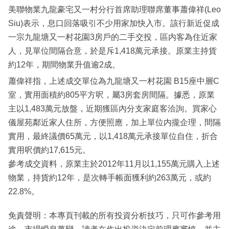
美聯物業九龍豪宅又一村分行首席助理聯席董事蕭偉祥(Leo
Siu)表示，息口回落吸引不少用家加快入市。該行新近促成
一宗九龍塘又一村花園3房戶的二手交投，區内客為住近家
人，見單位間隔合意，於是斥1,418萬元承接。原業主持貨
約12年，期間物業升值逾2成。
蕭偉祥指，上述成交單位為九龍塘又一村花園 B15座中層C
室，實用面積約805平方呎，屬3房套房間隔。據悉，原業
主以1,483萬元放盤，近期獲區內分支家庭客洽詢。買家心
儀屋苑鄰近家人住所，方便照應，加上單位内攏企理，間隔
實用，最終議價65萬元，以1,418萬元承接單位自住，折合
實用呎價約17,615元。
參考成交資料，原業主於2012年11月以1,155萬元購入上述
物業，持貨約12年，是次轉手帳面獲利約263萬元，或約
22.8%。
免責聲明：本專頁刊載的所有投資分析技巧，只可作參考用