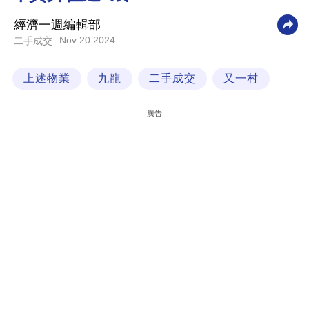
科
經濟一週編輯部
技
Nov 20 2024
二手成交
職
上述物業
九龍
二手成交
又一村
場
生
廣告
活
時
事
專
欄
訂
閱
專
區