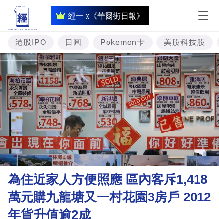
即
經一 x《華爾街日報》
時
財
港股IPO
日圓
Pokemon卡
美股科技股
經
專
題
投
資
樓
市
理
為住近家人方便照應 區內客斥1,418
財
萬元購九龍塘又一村花園3房戶 2012
商
年貨升值逾2成
業