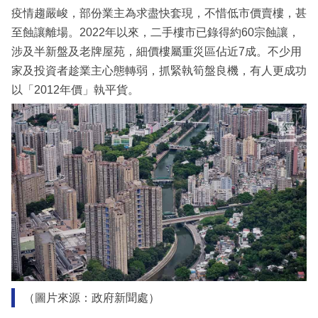
疫情趨嚴峻，部份業主為求盡快套現，不惜低市價賣樓，甚
至蝕讓離場。2022年以來，二手樓市已錄得約60宗蝕讓，
涉及半新盤及老牌屋苑，細價樓屬重災區佔近7成。不少用
家及投資者趁業主心態轉弱，抓緊執筍盤良機，有人更成功
以「2012年價」執平貨。
（圖片來源：政府新聞處）