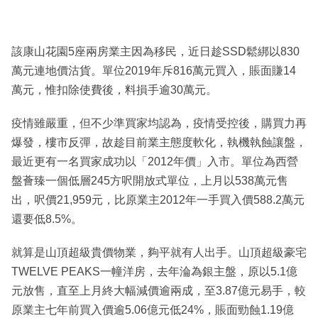
該康山花園5座兩房業主因為移民，近日趁SSD鬆綁以830
萬元連地價沽貨。單位2019年斥816萬元買入，賬面賺14
萬元，惟扣除使費後，料損手逾30萬元。
疫情雖嚴重，但不少準買家均認為，疫情受控後，購買力再
爆發，樓市反彈，故趁目前業主態度軟化，執機執蝕讓盤，
最近更有一名買家成功以「2012年價」入市。單位為西營
盤薈臻一個低層245方呎開放式單位，上月以538萬元售
出，呎價21,959元，比原業主2012年一手買入價588.2萬元
還要低8.5%。
就算是山頂超級貴價物業，夠平就有人出手。山頂超級豪宅
TWELVE PEAKS一幢洋房，去年淪為銀主盤，原以5.1億
元放售，直至上月終大幅減價逾兩成，至3.87億元易手，較
原業主七年前買入價逾5.06億元低24%，賬面勁蝕1.19億