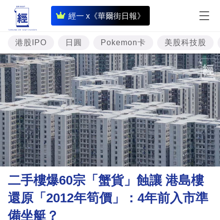
即
經一 x《華爾街日報》
時
財
港股IPO
日圓
Pokemon卡
美股科技股
經
專
題
投
資
樓
市
理
二手樓爆60宗「蟹貨」蝕讓 港島樓
財
還原「2012年筍價」：4年前入市準
商
備坐艇？
業