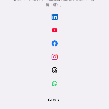
濟一週》
。