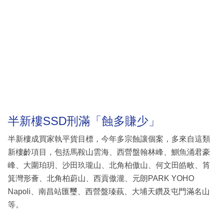
半新樓SSD刑滿「蝕多賺少」
半新樓成買家執平貨目標，今年多宗蝕讓個案，多來自這類
新樓齡項目，包括馬鞍山雲海、西營盤翰林峰、鰂魚涌君豪
峰、大圍珀玥、沙田玖瓏山、北角柏傲山、何文田皓畋、筲
箕灣形薈、北角柏蔚山、西貢傲瀧、元朗PARK YOHO
Napoli、南昌站匯璽、西營盤瑧蓺、大埔天鑽及屯門滿名山
等。