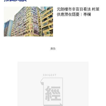
元朗樓市非盲目看淡 村屋
供應潛在隱憂︳專欄
廣告