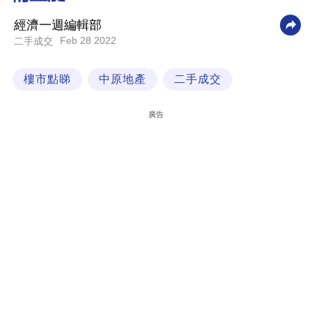
科
經濟一週編輯部
技
Feb 28 2022
二手成交
職
樓市點睇
中原地產
二手成交
場
生
廣告
活
時
事
專
欄
訂
閱
專
區