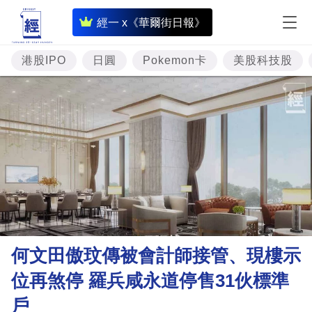
即
經一 x《華爾街日報》
時
財
港股IPO
日圓
Pokemon卡
美股科技股
經
專
題
投
資
樓
市
理
何文田傲玟傳被會計師接管、現樓示
財
位再煞停 羅兵咸永道停售31伙標準
商
戶
業