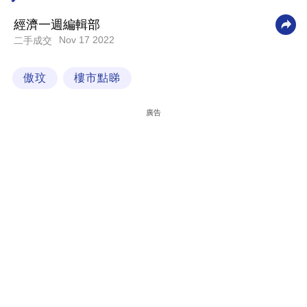
科
經濟一週編輯部
技
Nov 17 2022
二手成交
職
傲玟
樓市點睇
場
生
廣告
活
時
事
專
欄
訂
閱
專
區