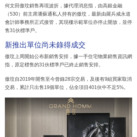
何文田傲玟銷售再現波折，據代理消息指，由高銀金融
（530）前主席潘蘇通私人持有的傲玟，最新由羅兵咸永道
會計師事務所正式接管，其現樓示範單位亦停止開放，並停
售31伙標準戶。
新推出單位尚未錄得成交
傲玟上周開始公布新銷售安排，據一手住宅物業銷售資訊網
指，原定標售的31伙標準戶已終止銷售安排。
傲玟自2019年開售至今曾錄28宗交易，及後有9組買家取消
交易，累計只出售19個單位，佔全項目401伙中不足5%。