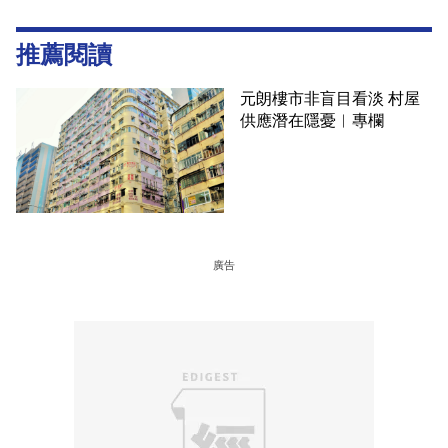
推薦閱讀
元朗樓市非盲目看淡 村屋
供應潛在隱憂︳專欄
廣告