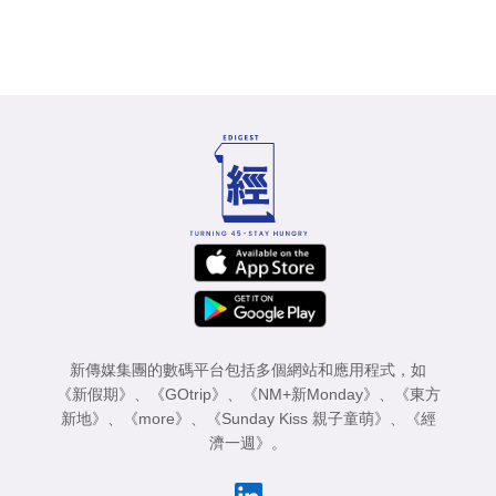
新傳媒集團的數碼平台包括多個網站和應用程式，如
《新假期》
、
《GOtrip》
、
《NM+新Monday》
、
《東方
新地》
、
《more》
、
《Sunday Kiss 親子童萌》
、
《經
濟一週》
。