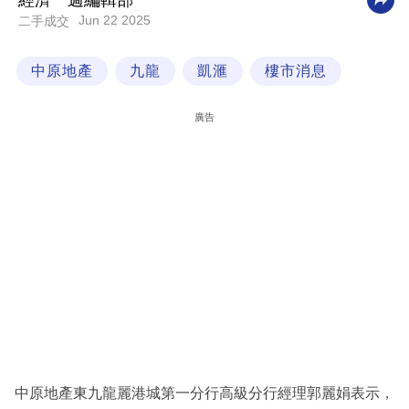
經濟一週編輯部
Jun 22 2025
二手成交
科
技
中原地產
九龍
凱滙
樓市消息
職
場
廣告
生
活
時
事
專
欄
訂
閱
專
中原地產東九龍麗港城第一分行高級分行經理郭麗娟表示，
區