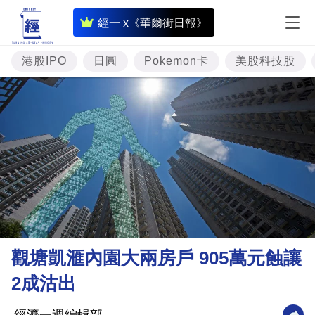
即
經一 x《華爾街日報》
時
財
港股IPO
日圓
Pokemon卡
美股科技股
經
專
題
投
資
樓
市
理
觀塘凱滙內園大兩房戶 905萬元蝕讓
財
2成沽出
商
業