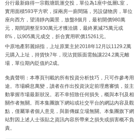
分行最新錄得一宗觀塘凱滙交投，單位為1座中低層L室，
實用面積593平方呎，採兩房一廁間隔，另設儲物房，單位
座向西方，望清靜內園景，放盤8個月，最初開價980萬
元，期間調整至930萬元才獲洽購，最終累減75萬元或
8%，以905萬元成交，折合實用呎價15261元。
中原地產郭麗娟指，上址原業主於2018年12月以1129.2萬
元購入上址，持貨快7年，現沽貨賬面需蝕讓224.2萬元離
場，單位期內貶值約2成。
免責聲明：本專頁刊載的所有投資分析技巧，只可作參考用
途。市場瞬息萬變，讀者在作出投資決定前理應審慎，並主
動掌握市場最新狀況。若不幸招致任何損失，概與本刊及相
關作者無關。而本集團旗下網站或社交平台的網誌內容及觀
點，僅屬筆者個人意見，與新傳媒立場無關。本集團旗下網
站對因上述人士張貼之資訊內容所帶來之損失或損害概不負
責。