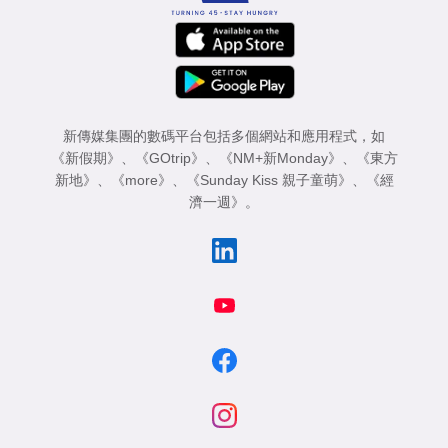
新傳媒集團的數碼平台包括多個網站和應用程式，如
《新假期》
、
《GOtrip》
、
《NM+新Monday》
、
《東方
新地》
、
《more》
、
《Sunday Kiss 親子童萌》
、
《經
濟一週》
。