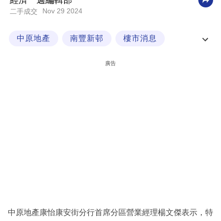
經濟一週編輯部
Nov 29 2024
二手成交
科
技
中原地產
南豐新邨
樓市消息
職
樓盤交易
場
廣告
生
活
時
事
專
欄
訂
閱
專
中原地產康怡康安街分行首席分區營業經理楊文傑表示，特
區