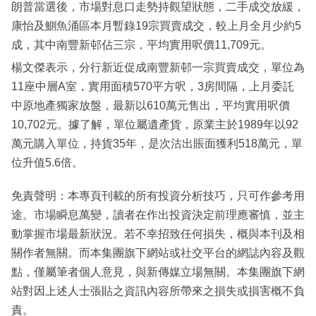
朗普當選後，市場對息口走勢持觀望狀態，二手成交放緩，
康怡及鰂魚涌區本月暫錄19宗買賣成交，較上月全月少約5
成，其中南豐新邨佔三宗，平均實用呎價11,709元。
楊文傑表示，分行新近促成南豐新邨一宗買賣成交，單位為
11座中層A室，實用面積570平方呎，3房間隔，上月委託
中原地產獨家放盤，最新以610萬元售出，平均實用呎價
10,702元。據了解，單位屬遺產貨，原業主於1989年以92
萬元購入單位，持貨35年，是次沽出賬面獲利518萬元，單
位升值5.6倍。
免責聲明：本專頁刊載的所有投資分析技巧，只可作參考用
途。市場瞬息萬變，讀者在作出投資決定前理應審慎，並主
動掌握市場最新狀況。若不幸招致任何損失，概與本刊及相
關作者無關。而本集團旗下網站或社交平台的網誌內容及觀
點，僅屬筆者個人意見，與新傳媒立場無關。本集團旗下網
站對因上述人士張貼之資訊內容所帶來之損失或損害概不負
責。