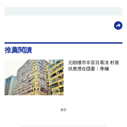
推薦閱讀
元朗樓市非盲目看淡 村屋
供應潛在隱憂︳專欄
廣告