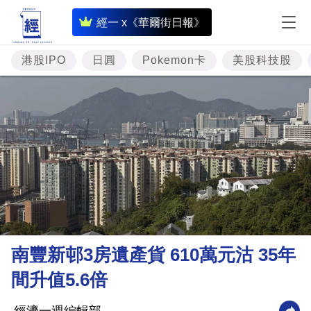
即
經一 x《華爾街日報》
時
財
港股IPO
日圓
Pokemon卡
美股科技股
經
專
題
投
資
樓
市
理
南豐新邨3房遺產貨 610萬元沽 35年
財
間升值5.6倍
商
業