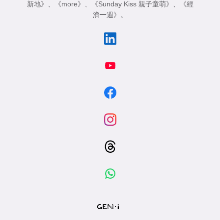
新地》
、
《more》
、
《Sunday Kiss 親子童萌》
、
《經
濟一週》
。