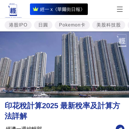
即
經一 x《華爾街日報》
時
財
港股IPO
日圓
Pokemon卡
美股科技股
經
專
題
投
資
樓
市
理
印花稅計算2025 最新稅率及計算方
財
法詳解
商
業