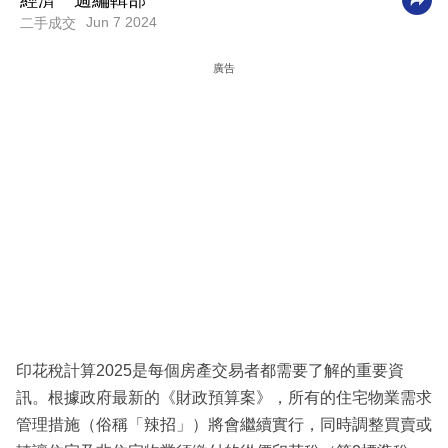
經濟一週編輯部
Jun 7 2024
二手成交
科
技
廣告
職
場
生
活
時
事
專
欄
訂
印花稅計算2025是每個房產交易者都需要了解的重要資
閱
訊。根據政府最新的《財政預算案》，所有的住宅物業需求
專
管理措施（俗稱「辣招」）將會繼續實行，同時調整買賣或
區