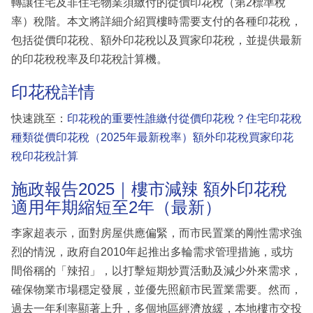
轉讓住宅及非住宅物業須繳付的從價印花稅（第2標準稅
率）稅階。本文將詳細介紹買樓時需要支付的各種印花稅，
包括從價印花稅、額外印花稅以及買家印花稅，並提供最新
的印花稅稅率及印花稅計算機。
印花稅詳情
快速跳至：
印花稅的重要性
誰繳付從價印花稅？
住宅印花稅
種類
從價印花稅（2025年最新稅率）
額外印花稅
買家印花
稅
印花稅計算
施政報告2025｜樓市減辣 額外印花稅
適用年期縮短至2年（最新）
李家超表示，面對房屋供應偏緊，而市民置業的剛性需求強
烈的情況，政府自2010年起推出多輪需求管理措施，或坊
間俗稱的「辣招」，以打擊短期炒賈活動及減少外來需求，
確保物業市場穩定發展，並優先照顧市民置業需要。然而，
過去一年利率顯著上升，多個地區經濟放緩，本地樓市交投