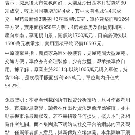
表示，減息後大市氣氛向好，大圍及沙田區本月暫錄約30
宗成交，較上月同期增加約4成，其中大圍名城佔4宗成
交，屋苑最新錄3期盛世3座高層NC室，單位建築面積1264
平方呎，實用面積958平方呎，4房連套房及儲物房間隔，
座向東南，享開揚山景，開價約1700萬元，日前議價後以
1590萬元獲承接，實用面積平均呎價16597元。
中原龐耀昌指，新買家為區外換樓客，見屋苑屬大型屋苑，
交通方便，單位亦有企理裝修，少有放盤，即承接單位自
用。據了解，原業主於2011年以約1005萬元購入單位，持
貨13年，是次易手賬面獲利585萬元，單位期內升值約
58.2%。
免責聲明：本專頁刊載的所有投資分析技巧，只可作參考用
途。市場瞬息萬變，讀者在作出投資決定前理應審慎，並主
動掌握市場最新狀況。若不幸招致任何損失，概與本刊及相
關作者無關。而本集團旗下網站或社交平台的網誌內容及觀
點，僅屬筆者個人意見，與新傳媒立場無關。本集團旗下網