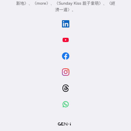
新地》
、
《more》
、
《Sunday Kiss 親子童萌》
、
《經
濟一週》
。