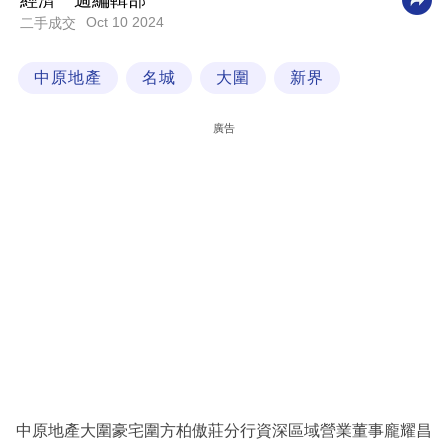
經濟一週編輯部
Oct 10 2024
二手成交
科
技
中原地產
名城
大圍
新界
職
場
廣告
生
活
時
事
專
欄
訂
閱
專
中原地產大圍豪宅圍方柏傲莊分行資深區域營業董事龐耀昌
區