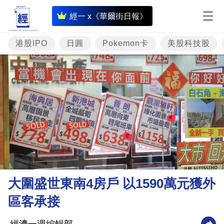
即
經一 x《華爾街日報》
時
財
港股IPO
日圓
Pokemon卡
美股科技股
經
專
題
投
資
樓
市
理
大圍盛世東南4房戶 以1590萬元獲外
財
區客承接
商
業