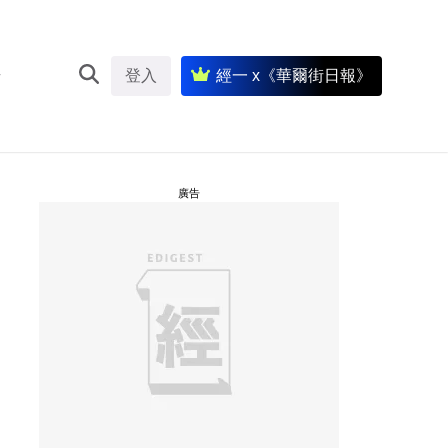
登入
經一 x《華爾街日報》
廣告