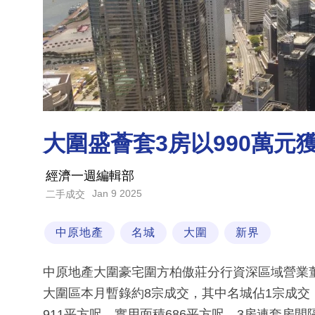
大圍盛薈套3房以990萬元
經濟一週編輯部
Jan 9 2025
二手成交
中原地產
名城
大圍
新界
中原地產大圍豪宅圍方柏傲莊分行資深區域營業
大圍區本月暫錄約8宗成交，其中名城佔1宗成交
911平方呎，實用面積686平方呎，3房連套房間