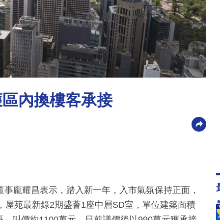
獲區內換樓客承接
董事龐耀昌表示，踏入新一年，入市氣氛保持正面，
，屋苑最新錄2期盛薈1座中層SD室，單位建築面積
隔，叫價約1100萬元，日前議價後以990萬元獲承接，