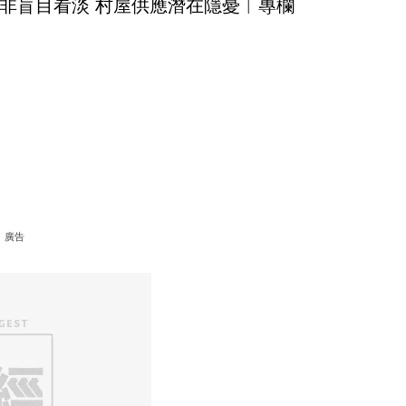
非盲目看淡 村屋供應潛在隱憂︳專欄
廣告