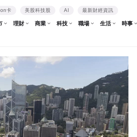
mon卡
美股科技股
AI
最新財經資訊
市
理財
商業
科技
職場
生活
時事