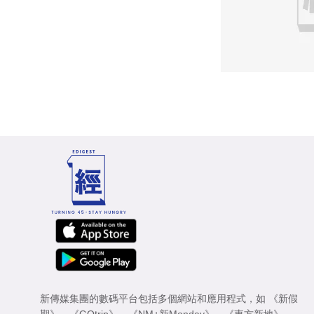
新傳媒集團的數碼平台包括多個網站和應用程式，如
《新假
期》
、
《GOtrip》
、
《NM+新Monday》
、
《東方新地》
、