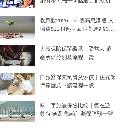
銷債務！憑一句話道出捐款初
衷：加州26萬人接獲免債通知、
一度被誤當詐騙手段
收息股2026｜25隻高息港股 入
場費$1144起＋回報高達9.93
厘！持續更新
人壽保險保單繼承｜受益人 遺
產承辦分別及流程一覽
自願醫保支氣管炎索償｜住院保
障範圍及申請流程一覽
藍十字旅遊保險比較｜智在遊
尊尚 智選 郵輪計劃保障額一覽