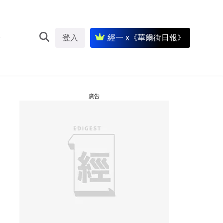
登入
經一 x《華爾街日報》
廣告