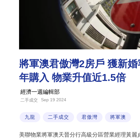
將軍澳君傲灣2房戶 獲新婚客
年購入 物業升值近1.5倍
經濟一週編輯部
Sep 19 2024
二手成交
九龍
二手成交
君傲灣
將軍澳
美聯物業將軍澳天晉分行高級分區營業經理黃麗貞(A