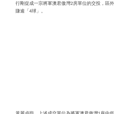
行剛促成一宗將軍澳君傲灣2房單位的交投，區外
賺逾「4球」。
黃麗貞指，上述成交單位為將軍澳君傲灣1座中低