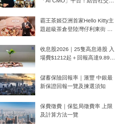
「AI CMO」平台！結合社交聆
聽與廣東話大模型 助中小企數
分鐘生成「貼地」宣傳短片
霸王茶姬亞洲首家Hello Kitty主
題超級茶倉登陸灣仔利東街 推
出首創「伯爵紅茶色」Hello Kitt
y及香港限定特調系列
收息股2026｜25隻高息港股 入
場費$1212起＋回報高達9.89
厘！持續更新
儲蓄保險回報率｜滙豐 中銀最
新保證回報一覽及揀選須知
保費徵費｜保監局徵費率 上限
及計算方法一覽