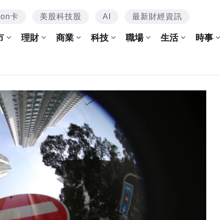
mon卡
美股科技股
AI
最新財經資訊
市
理財
商業
科技
職場
生活
時事