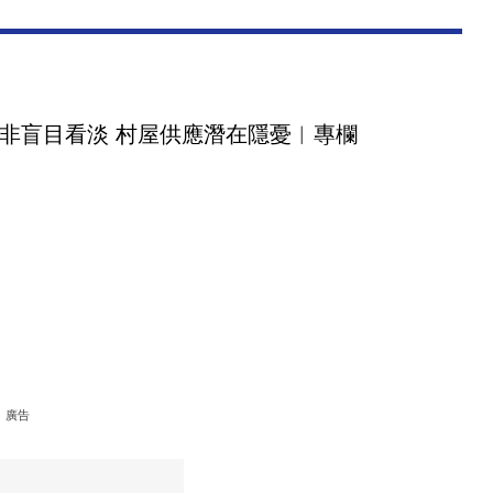
非盲目看淡 村屋供應潛在隱憂︳專欄
廣告