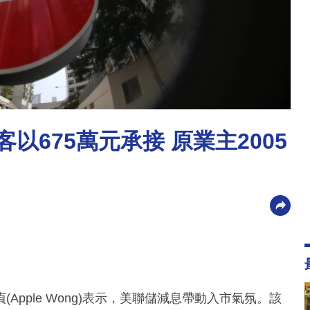
以675萬元承接 原業主2005
pple Wong)表示，美聯儲減息帶動入市氣氛。該