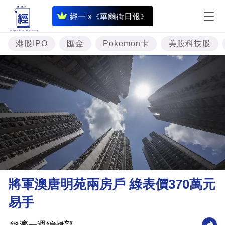
即
經一 x《華爾街日報》
時
財
港股IPO
匯金
Pokemon卡
美股科技股
經
專
題
投
資
樓
市
理
將軍澳唐明苑兩房戶 綠表價370萬元
財
易手
商
業