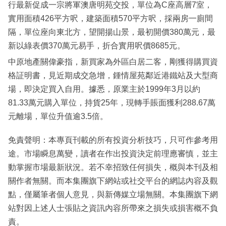
行最新促成一宗將軍澳唐明苑交投，單位為C座高層7室，
實用面積426平方呎，建築面積570平方呎，採兩房一廁間
隔，單位座向東北方，望開揚山景，最初開價380萬元，最
新以綠表價370萬元易手，折合實用呎價8685元。
中原地產關偉豪指，新買家為外區白居二客，剛獲得購買資
格証明書，見近期成交急增，鍾情屋苑鄰近港鐵站及大型商
場，即決定買入自用。據悉，原業主於1999年3月以約
81.33萬元購入單位，持貨25年，現轉手賬面獲利288.67萬
元離場，單位升值逾3.5倍。
免責聲明：本專頁刊載的所有投資分析技巧，只可作參考用
途。市場瞬息萬變，讀者在作出投資決定前理應審慎，並主
動掌握市場最新狀況。若不幸招致任何損失，概與本刊及相
關作者無關。而本集團旗下網站或社交平台的網誌內容及觀
點，僅屬筆者個人意見，與新傳媒立場無關。本集團旗下網
站對因上述人士張貼之資訊內容所帶來之損失或損害概不負
責。