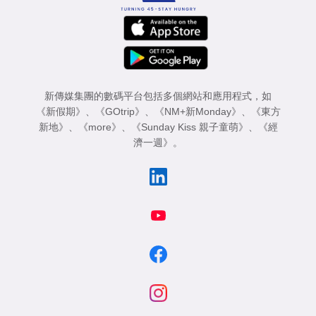
新傳媒集團的數碼平台包括多個網站和應用程式，如
《新假期》
、
《GOtrip》
、
《NM+新Monday》
、
《東方
新地》
、
《more》
、
《Sunday Kiss 親子童萌》
、
《經
濟一週》
。