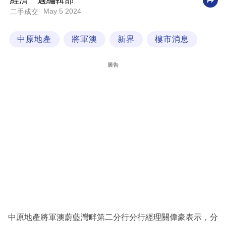
經濟一週編輯部
May 5 2024
二手成交
科
技
中原地產
將軍澳
新界
樓市消息
職
場
廣告
生
活
時
事
專
欄
訂
閱
專
中原地產將軍澳蔚藍灣畔第二分行分行經理關偉豪表示，分
區