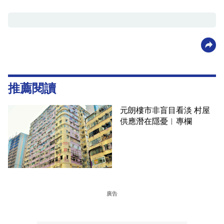
推薦閱讀
元朗樓市非盲目看淡 村屋
供應潛在隱憂︳專欄
廣告