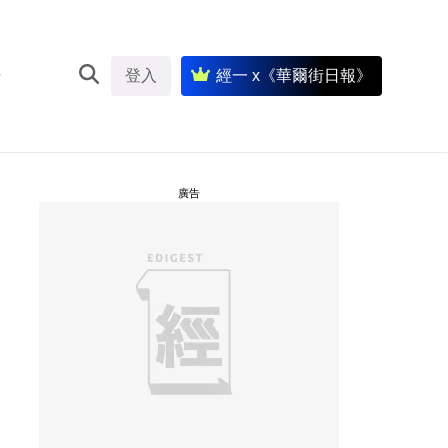
登入
經一 x《華爾街日報》
廣告