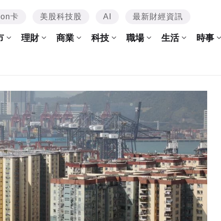
mon卡
美股科技股
AI
最新財經資訊
市
理財
商業
科技
職場
生活
時事