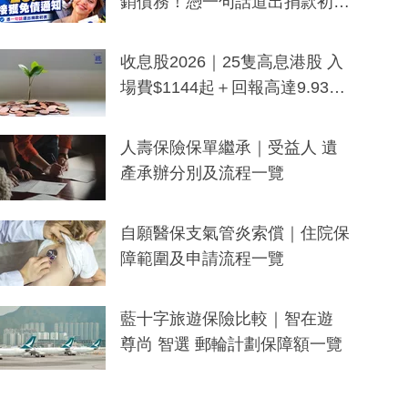
銷債務！憑一句話道出捐款初
衷：加州26萬人接獲免債通知、
一度被誤當詐騙手段
收息股2026｜25隻高息港股 入
場費$1144起＋回報高達9.93
厘！持續更新
人壽保險保單繼承｜受益人 遺
產承辦分別及流程一覽
自願醫保支氣管炎索償｜住院保
障範圍及申請流程一覽
藍十字旅遊保險比較｜智在遊
尊尚 智選 郵輪計劃保障額一覽