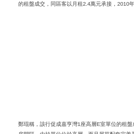
的租盤成交，同區客以月租2.4萬元承接，2010
鄭琨稱，該行促成嘉亨灣1座高層E室單位的租盤成