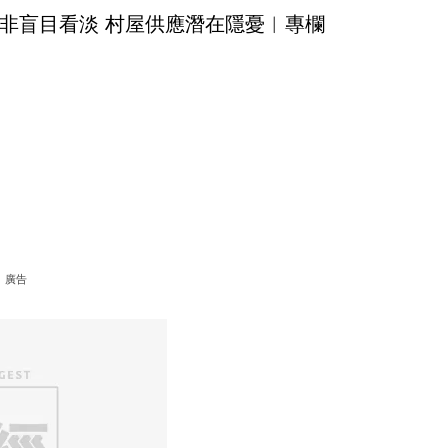
非盲目看淡 村屋供應潛在隱憂︳專欄
廣告