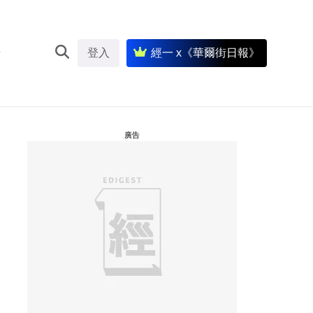
登入
經一 x《華爾街日報》
廣告