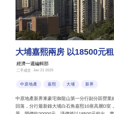
大埔嘉熙兩房 以18500元租
經濟一週編輯部
Jan 21 2025
二手成交
中原地產
嘉熙
大埔
新界
中原地產新界東豪宅御龍山第一分行副分區營業
回落，分行最新錄大埔白石角嘉熙10座高層D室
景，開價約20000元，議價後以18500元租出，