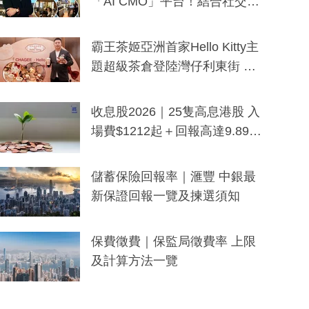
「AI CMO」平台！結合社交聆
聽與廣東話大模型 助中小企數
分鐘生成「貼地」宣傳短片
霸王茶姬亞洲首家Hello Kitty主
題超級茶倉登陸灣仔利東街 推
出首創「伯爵紅茶色」Hello Kitt
y及香港限定特調系列
收息股2026｜25隻高息港股 入
場費$1212起＋回報高達9.89
厘！持續更新
儲蓄保險回報率｜滙豐 中銀最
新保證回報一覽及揀選須知
保費徵費｜保監局徵費率 上限
及計算方法一覽