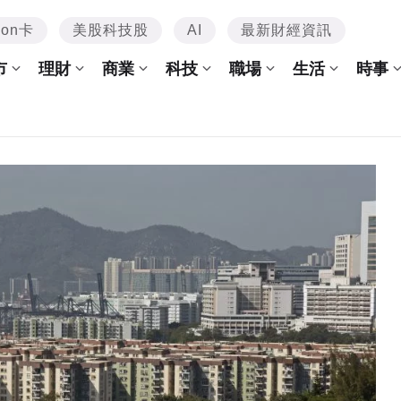
mon卡
美股科技股
AI
最新財經資訊
市
理財
商業
科技
職場
生活
時事