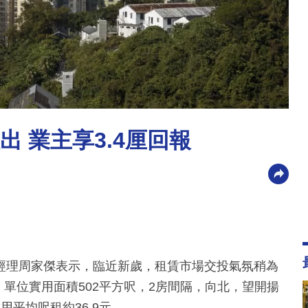
出 業主享3.4厘回報
經理周家傑表示，臨近新歲，租賃市場交投氣氛稍為
，單位實用面積502平方呎，2房間隔，向北，望開揚
實用平均呎租約36.9元。