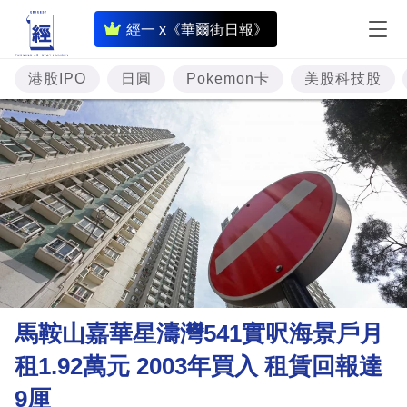
即
經一 x《華爾街日報》
時
財
港股IPO
日圓
Pokemon卡
美股科技股
經
專
題
投
資
樓
市
理
馬鞍山嘉華星濤灣541實呎海景戶月
財
租1.92萬元 2003年買入 租賃回報達
商
9厘
業