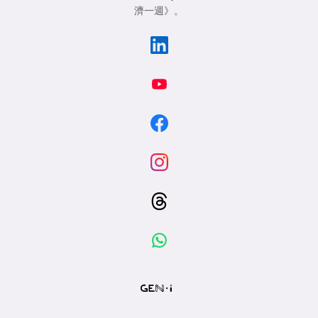
濟一週》
。