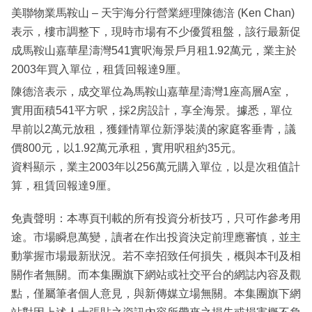
美聯物業馬鞍山 – 天宇海分行營業經理陳德涪 (Ken Chan)
表示，樓市調整下，現時市場有不少優質租盤，該行最新促
成馬鞍山嘉華星濤灣541實呎海景戶月租1.92萬元，業主於
2003年買入單位，租賃回報達9厘。
陳德涪表示，成交單位為馬鞍山嘉華星濤灣1座高層A室，
實用面積541平方呎，採2房設計，享全海景。據悉，單位
早前以2萬元放租，獲鍾情單位新淨裝潢的家庭客垂青，議
價800元，以1.92萬元承租，實用呎租約35元。
資料顯示，業主2003年以256萬元購入單位，以是次租值計
算，租賃回報達9厘。
免責聲明：本專頁刊載的所有投資分析技巧，只可作參考用
途。市場瞬息萬變，讀者在作出投資決定前理應審慎，並主
動掌握市場最新狀況。若不幸招致任何損失，概與本刊及相
關作者無關。而本集團旗下網站或社交平台的網誌內容及觀
點，僅屬筆者個人意見，與新傳媒立場無關。本集團旗下網