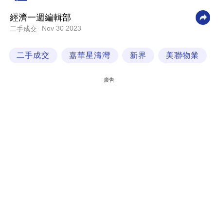
科
經濟一週編輯部
技
Nov 30 2023
二手成交
職
二手成交
嘉華星濤灣
新界
美聯物業
場
生
廣告
活
時
事
專
欄
訂
閱
專
區