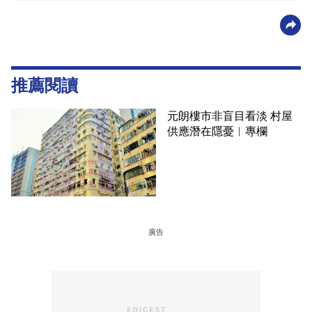
推薦閱讀
元朗樓市非盲目看淡 村屋
供應潛在隱憂︳專欄
廣告