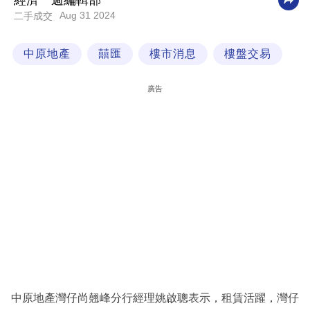
經濟一週編輯部
Aug 31 2024
二手成交
科
技
中原地產
囍匯
樓市消息
樓盤交易
職
場
廣告
生
活
時
事
專
欄
訂
閱
專
中原地產灣仔尚翹峰分行經理姚啟聰表示，租賃活躍，灣仔
區