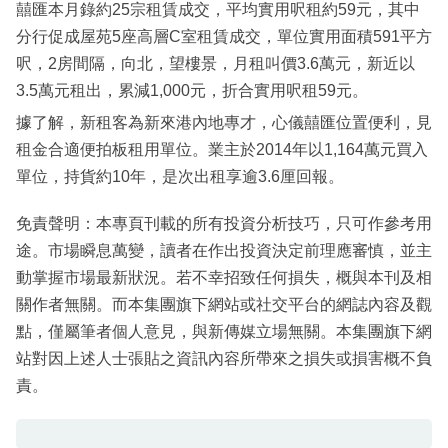
囍匯本月錄約25宗租賃成交，平均實用呎租約59元，其中
分行促成屋苑5座高層C室租賃成交，單位實用面積591平方
呎，2房間隔，向北，望樓景，月租叫價3.6萬元，新近以
3.5萬元租出，累減1,000元，折合實用呎租59元。
據了解，新租客為新來港內地專才，心儀囍匯位置便利，見
租金合適便拍板租用單位。業主於2014年以1,164萬元買入
單位，持貨約10年，是次出租享逾3.6厘回報。
免責聲明：本專頁刊載的所有投資分析技巧，只可作參考用
途。市場瞬息萬變，讀者在作出投資決定前理應審慎，並主
動掌握市場最新狀況。若不幸招致任何損失，概與本刊及相
關作者無關。而本集團旗下網站或社交平台的網誌內容及觀
點，僅屬筆者個人意見，與新傳媒立場無關。本集團旗下網
站對因上述人士張貼之資訊內容所帶來之損失或損害概不負
責。