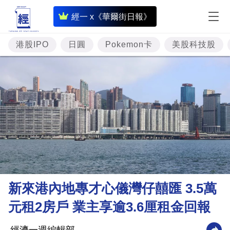
即
經一 x《華爾街日報》
時
財
港股IPO
日圓
Pokemon卡
美股科技股
經
專
題
投
資
樓
市
理
新來港內地專才心儀灣仔囍匯 3.5萬
財
元租2房戶 業主享逾3.6厘租金回報
商
業