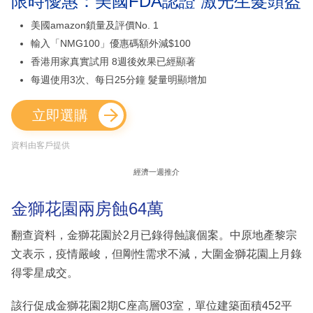
限時優惠：美國FDA認證 激光生髮頭盔
美國amazon鎖量及評價No. 1
輸入「NMG100」優惠碼額外減$100
香港用家真實試用 8週後效果已經顯著
每週使用3次、每日25分鐘 髮量明顯增加
立即選購
資料由客戶提供
經濟一週推介
金獅花園兩房蝕64萬
翻查資料，金獅花園於2月已錄得蝕讓個案。中原地產黎宗
文表示，疫情嚴峻，但剛性需求不減，大圍金獅花園上月錄
得零星成交。
該行促成金獅花園2期C座高層03室，單位建築面積452平