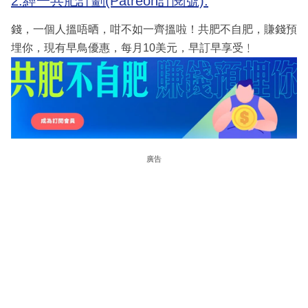
2.經一共肥計劃(Patreon訂閱號):
錢，一個人搵唔晒，咁不如一齊搵啦！共肥不自肥，賺錢預
埋你，現有早鳥優惠，每月10美元，早訂早享受﹗
廣告