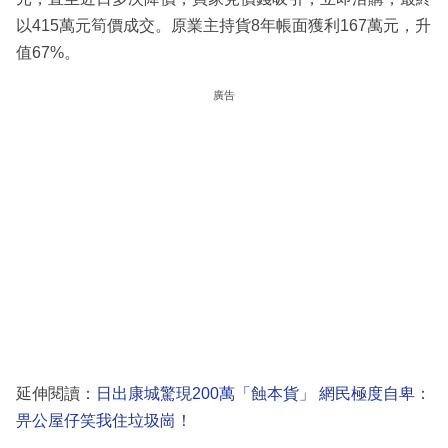
以415萬元筍價成交。原業主持貨8年帳面獲利167萬元，升
值67%。
廣告
延伸閱讀：
日出康城驚現200萬「蝕本貨」 網民極度自卑：
畀公屋仔笑我住垃圾崗！