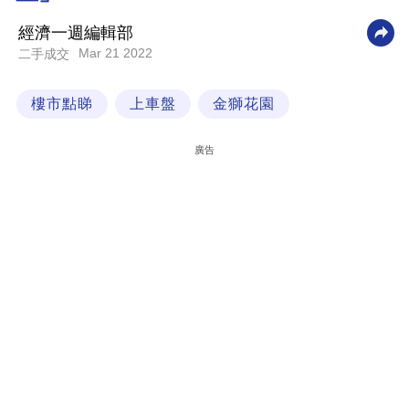
科
經濟一週編輯部
技
Mar 21 2022
二手成交
職
樓市點睇
上車盤
金獅花園
場
生
廣告
活
時
事
專
欄
訂
閱
專
區