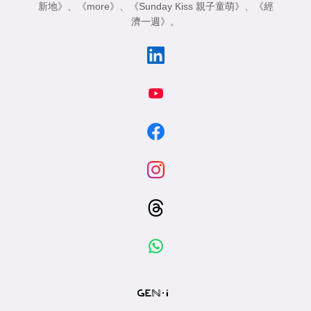
新地》
、
《more》
、
《Sunday Kiss 親子童萌》
、
《經
濟一週》
。