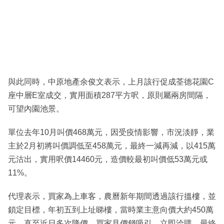
與此同時，中原地產余俊文表示，上月該行促成荃德花園C
座中層E室成交，實用面積287平方呎，原則屬兩房間隔，
可望內園池景。
單位去年10月叫價468萬元，因受疫情影響，市況淡靜，業
主於2月初將叫價調低至458萬元，最終一減再減，以415萬
元沽出，實用呎價14460元，造價較最初叫價低53萬元或
11%。
代理表示，買家為上車客，農曆新年期間透過該行搵樓，並
鎖定目標，年初五到上址睇樓，當時業主意向價大約450萬
元，直至近日多次降價，買家見價錢吸引，立即洽購，最終