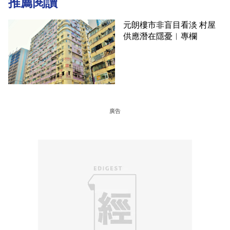
推薦閱讀
元朗樓市非盲目看淡 村屋
供應潛在隱憂︳專欄
廣告