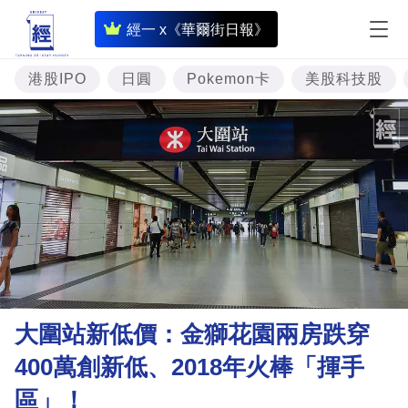
即
經一 x《華爾街日報》
時
財
港股IPO
日圓
Pokemon卡
美股科技股
經
專
題
投
資
樓
市
理
大圍站新低價：金獅花園兩房跌穿
財
400萬創新低、2018年火棒「揮手
商
區」！
業