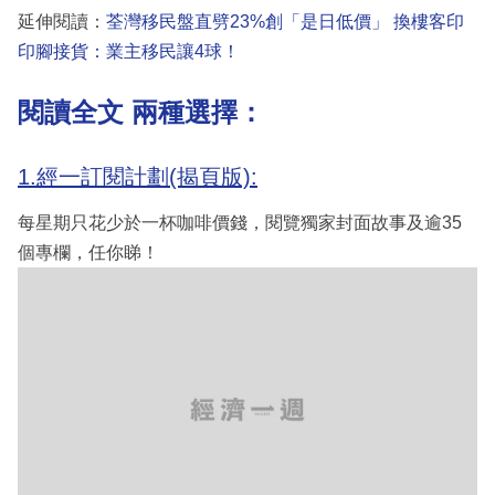
延伸閱讀：
荃灣移民盤直劈23%創「是日低價」 換樓客印
印腳接貨：業主移民讓4球！
閱讀全文 兩種選擇：
1.經一訂閱計劃(揭頁版):
每星期只花少於一杯咖啡價錢，閱覽獨家封面故事及逾35
個專欄，任你睇！