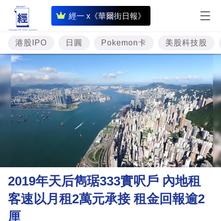
即
經一 x《華爾街日報》
時
財
港股IPO
日圓
Pokemon卡
美股科技股
經
專
題
投
資
樓
市
理
2019年天后雋琚333實呎戶 內地租
財
客速以月租2萬元承接 租金回報逾2
商
厘
業