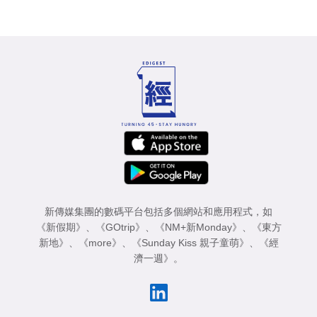
新傳媒集團的數碼平台包括多個網站和應用程式，如
《新假期》
、
《GOtrip》
、
《NM+新Monday》
、
《東方
新地》
、
《more》
、
《Sunday Kiss 親子童萌》
、
《經
濟一週》
。