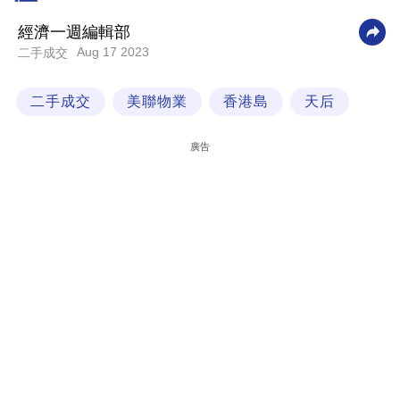
科
經濟一週編輯部
技
Aug 17 2023
二手成交
職
二手成交
美聯物業
香港島
天后
場
生
廣告
活
時
事
專
欄
訂
閱
專
區