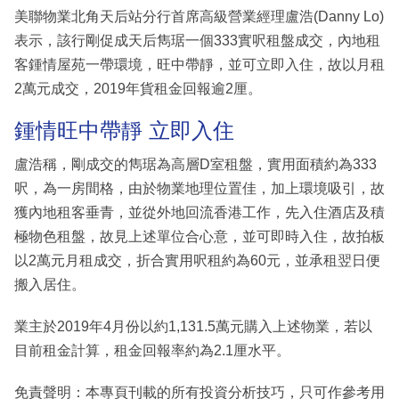
美聯物業北角天后站分行首席高級營業經理盧浩(Danny Lo)
表示，該行剛促成天后雋琚一個333實呎租盤成交，內地租
客鍾情屋苑一帶環境，旺中帶靜，並可立即入住，故以月租
2萬元成交，2019年貨租金回報逾2厘。
鍾情旺中帶靜 立即入住
盧浩稱，剛成交的雋琚為高層D室租盤，實用面積約為333
呎，為一房間格，由於物業地理位置佳，加上環境吸引，故
獲內地租客垂青，並從外地回流香港工作，先入住酒店及積
極物色租盤，故見上述單位合心意，並可即時入住，故拍板
以2萬元月租成交，折合實用呎租約為60元，並承租翌日便
搬入居住。
業主於2019年4月份以約1,131.5萬元購入上述物業，若以
目前租金計算，租金回報率約為2.1厘水平。
免責聲明：本專頁刊載的所有投資分析技巧，只可作參考用