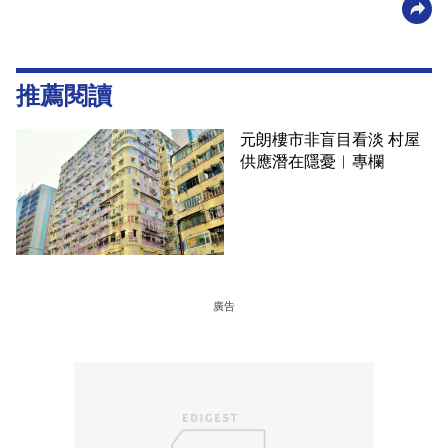
推薦閱讀
元朗樓市非盲目看淡 村屋
供應潛在隱憂︳專欄
廣告