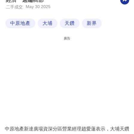
經濟一週編輯部
May 30 2025
二手成交
科
技
中原地產
大埔
天鑽
新界
職
場
廣告
生
活
時
事
專
欄
訂
閱
專
中原地產新達廣場資深分區營業經理趙愛蓮表示，大埔天鑽
區