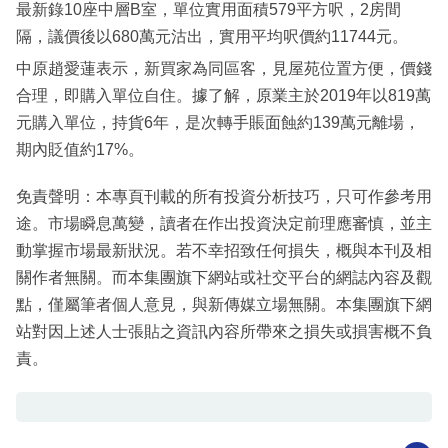
最新錄10座中層B室，單位實用面積579平方呎，2房間
隔，議價後以680萬元沽出，實用平均呎價約11744元。
中原趙愛蓮表示，新買家為同區客，見屋苑位置方便，價錢
合理，即購入單位自住。據了解，原業主於2019年以819萬
元購入單位，持貨6年，是次轉手賬面蝕約139萬元離場，
期內貶值約17%。
免責聲明：本專頁刊載的所有投資分析技巧，只可作參考用
途。市場瞬息萬變，讀者在作出投資決定前理應審慎，並主
動掌握市場最新狀況。若不幸招致任何損失，概與本刊及相
關作者無關。而本集團旗下網站或社交平台的網誌內容及觀
點，僅屬筆者個人意見，與新傳媒立場無關。本集團旗下網
站對因上述人士張貼之資訊內容所帶來之損失或損害概不負
責。