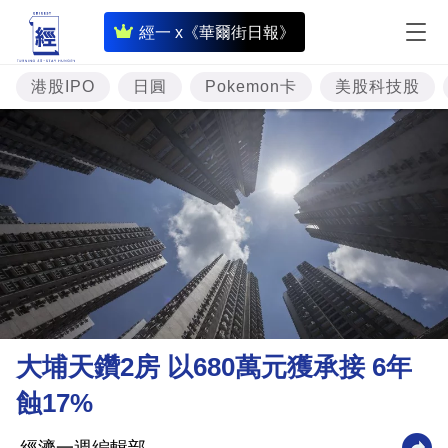
即
經一 x《華爾街日報》
時
財
港股IPO
日圓
Pokemon卡
美股科技股
經
專
題
投
資
樓
市
理
大埔天鑽2房 以680萬元獲承接 6年
財
蝕17%
商
業