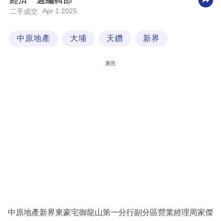
經濟一週編輯部
Apr 1 2025
二手成交
科
技
中原地產
大埔
天鑽
新界
職
場
廣告
生
活
時
事
專
欄
訂
閱
專
中原地產新界東豪宅御龍山第一分行副分區營業經理周家傑
區