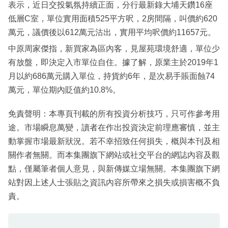
表示，近日交投氣氛持續正面，分行最新錄大埔天鑽16座
低層C室，單位實用面積525平方呎，2房間隔，叫價約620
萬元，議價後以612萬元沽出，實用平均呎價約11657元。
中原周家傑指，新買家為區內客，見屋苑環境舒適，單位少
有放盤，即決定入市單位自住。據了解，原業主於2019年1
月以約686萬元購入單位，持貨約6年，是次易手賬面蝕74
萬元，單位期內貶值約10.8%。
免責聲明：本專頁刊載的所有投資分析技巧，只可作參考用
途。市場瞬息萬變，讀者在作出投資決定前理應審慎，並主
動掌握市場最新狀況。若不幸招致任何損失，概與本刊及相
關作者無關。而本集團旗下網站或社交平台的網誌內容及觀
點，僅屬筆者個人意見，與新傳媒立場無關。本集團旗下網
站對因上述人士張貼之資訊內容所帶來之損失或損害概不負
責。