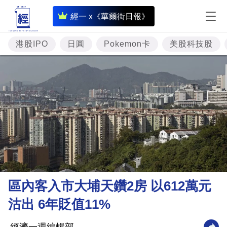
即
經一 x《華爾街日報》
時
財
港股IPO
日圓
Pokemon卡
美股科技股
經
專
題
投
資
樓
市
理
區內客入市大埔天鑽2房 以612萬元
財
沽出 6年貶值11%
商
業