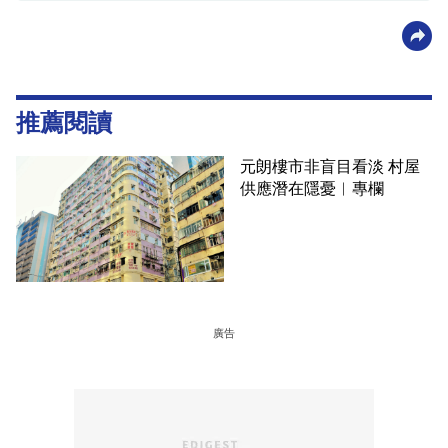
推薦閱讀
元朗樓市非盲目看淡 村屋
供應潛在隱憂︳專欄
廣告