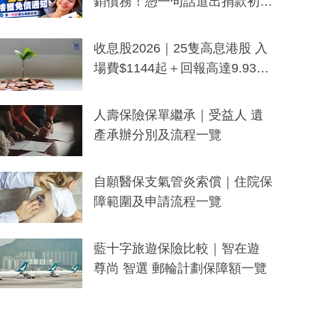
銷債務！憑一句話道出捐款初
衷：加州26萬人接獲免債通知、
一度被誤當詐騙手段
收息股2026｜25隻高息港股 入
場費$1144起＋回報高達9.93
厘！持續更新
人壽保險保單繼承｜受益人 遺
產承辦分別及流程一覽
自願醫保支氣管炎索償｜住院保
障範圍及申請流程一覽
藍十字旅遊保險比較｜智在遊
尊尚 智選 郵輪計劃保障額一覽