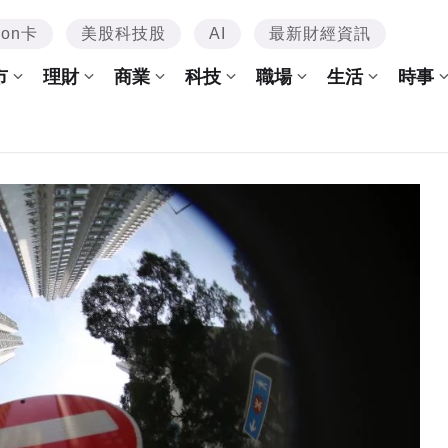
mon卡
美股科技股
AI
最新財經資訊
市
理財
商業
科技
職場
生活
時事