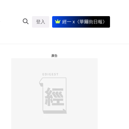
登入
經一 x《華爾街日報》
廣告