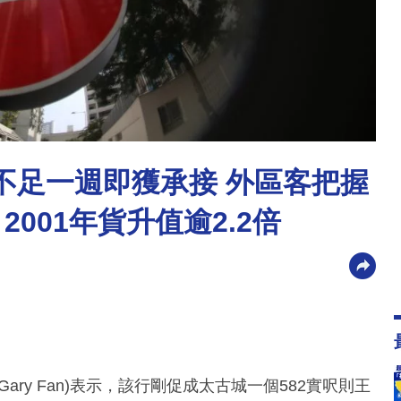
不足一週即獲承接 外區客把握
2001年貨升值逾2.2倍
ry Fan)表示，該行剛促成太古城一個582實呎則王