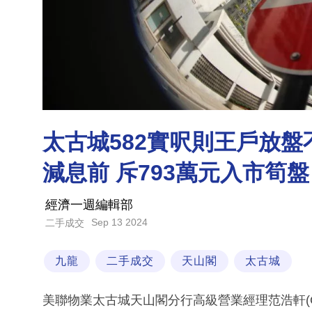
太古城582實呎則王戶放盤
減息前 斥793萬元入市筍盤 
經濟一週編輯部
Sep 13 2024
二手成交
九龍
二手成交
天山閣
太古城
美聯物業太古城天山閣分行高級營業經理范浩軒(Ga