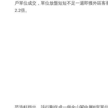
戶單位成交，單位放盤短短不足一週即獲外區客垂青
2.2倍。
范浩軒指出，該行剛促成一個金山閣中層B室單位