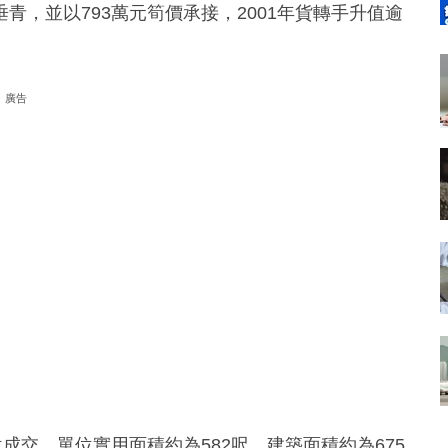
，並以793萬元筍價承接，2001年貨轉手升值逾
廣告
成交，單位實用面積約為582呎，建築面積約為675