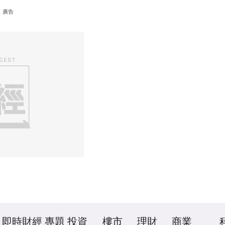
廣告
即時財經
專題
投資
樓市
理財
商業