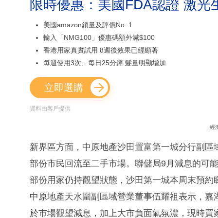
限時優惠：美國FDA認證 激光
美國amazon鎖量及評價No. 1
輸入「NMG100」優惠碼額外減$100
香港用家真實試用 8週後效果已經顯著
每週使用3次、每日25分鐘 髮量明顯增加
立即選購
資料由客戶提供
經
新界區方面，中原地產沙田置富第一城分行副區
部份市民回流至二手市場。聯儲局9月減息的可
部份用家仍持觀望狀態，沙田第一城本周末預約睇樓
中原地產天水圍副區域營業董事伍耀祖表示，嘉
於市場觀望減息，加上大市負面氣氛濃，現時買