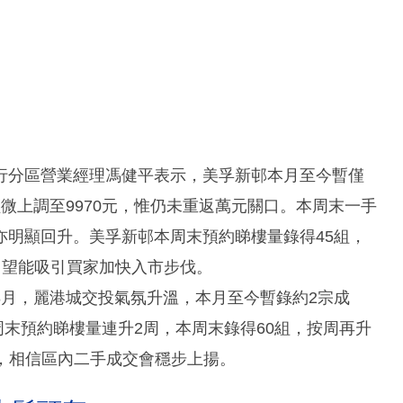
行分區營業經理馮健平表示，美孚新邨本月至今暫僅
微上調至9970元，惟仍未重返萬元關口。本周末一手
亦明顯回升。美孚新邨本周末預約睇樓量錄得45組，
元，望能吸引買家加快入市步伐。
8月，麗港城交投氣氛升溫，本月至今暫錄約2宗成
周末預約睇樓量連升2周，本周末錄得60組，按周再升
0元，相信區內二手成交會穩步上揚。