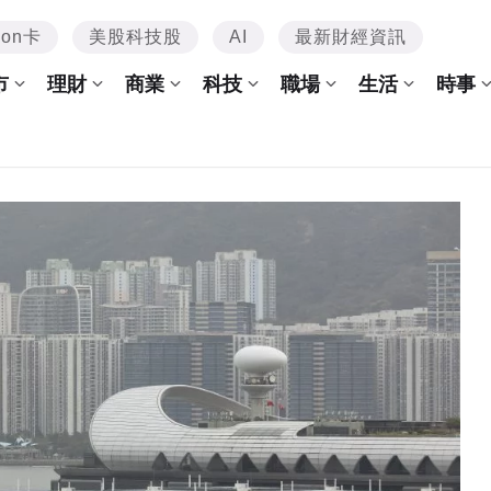
mon卡
美股科技股
AI
最新財經資訊
市
理財
商業
科技
職場
生活
時事