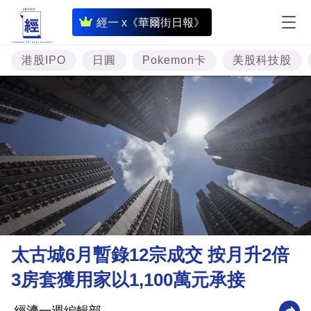
即
經一 x《華爾街日報》
時
財
港股IPO
日圓
Pokemon卡
美股科技股
經
專
題
投
資
樓
市
理
太古城6月暫錄12宗成交 按月升2倍
財
3房套獲用家以1,100萬元承接
商
業