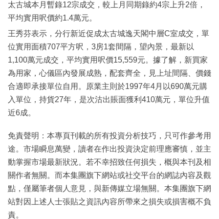
太古城本月暫錄12宗成交，較上月同期錄約4宗上升2倍，
平均實用呎價約1.4萬元。
王秀芬表示，分行新近促成太古城逸天閣中層C室成交，單
位實用面積707平方呎，3房1套間隔，望內景，最新以
1,100萬元成交，平均實用呎價15,559元。據了解，新買家
為用家，心儀區內發展成熟，配套齊全，見上址間隔、價錢
合適即承接單位自用。原業主則於1997年4月以690萬元購
入單位，持貨27年，是次沽出賬面獲利410萬元，單位升值
近6成。
免責聲明：本專頁刊載的所有投資分析技巧，只可作參考用
途。市場瞬息萬變，讀者在作出投資決定前理應審慎，並主
動掌握市場最新狀況。若不幸招致任何損失，概與本刊及相
關作者無關。而本集團旗下網站或社交平台的網誌內容及觀
點，僅屬筆者個人意見，與新傳媒立場無關。本集團旗下網
站對因上述人士張貼之資訊內容所帶來之損失或損害概不負
責。