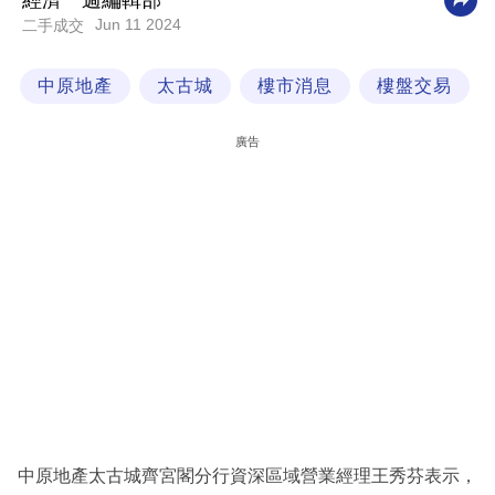
經濟一週編輯部
Jun 11 2024
二手成交
科
技
中原地產
太古城
樓市消息
樓盤交易
職
場
廣告
生
活
時
事
專
欄
訂
閱
專
中原地產太古城齊宮閣分行資深區域營業經理王秀芬表示，
區