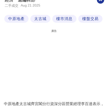
經濟一週編輯部
Aug 21 2025
二手成交
科
技
中原地產
太古城
樓市消息
樓盤交易
職
場
廣告
生
活
時
事
專
欄
訂
閱
專
中原地產太古城齊宮閣分行資深分區營業經理李百達表示，
區