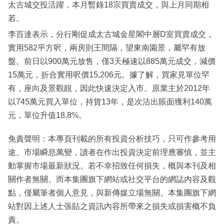
太古城交投活躍，本月暫錄18宗買賣成交，與上月同期相
若。
李百達表示，分行剛促成太古城金星閣中層D室買賣成交，
實用582平方呎，兩房則王間隔，望東南園景，屬罕有放
盤。前日以900萬元放售，僅3天極速以885萬元成交，減價
15萬元，折合實用呎價15,206元。據了解，買家見單位罕
有，座向及景觀靚，因此快速決定入市。原業主於2012年
以745萬元買入單位，持貨13年，是次沽出賬面獲利140萬
元，單位升值18.8%。
免責聲明：本專頁刊載的所有投資分析技巧，只可作參考用
途。市場瞬息萬變，讀者在作出投資決定前理應審慎，並主
動掌握市場最新狀況。若不幸招致任何損失，概與本刊及相
關作者無關。而本集團旗下網站或社交平台的網誌內容及觀
點，僅屬筆者個人意見，與新傳媒立場無關。本集團旗下網
站對因上述人士張貼之資訊內容所帶來之損失或損害概不負
責。