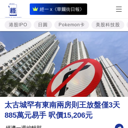
即
經一 x《華爾街日報》
時
財
港股IPO
日圓
Pokemon卡
美股科技股
經
專
題
投
資
樓
市
理
太古城罕有東南兩房則王放盤僅3天
財
885萬元易手 呎價15,206元
商
業