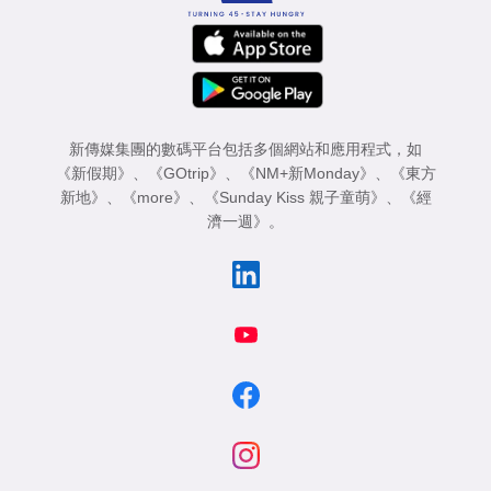
新傳媒集團的數碼平台包括多個網站和應用程式，如
《新假期》
、
《GOtrip》
、
《NM+新Monday》
、
《東方
新地》
、
《more》
、
《Sunday Kiss 親子童萌》
、
《經
濟一週》
。