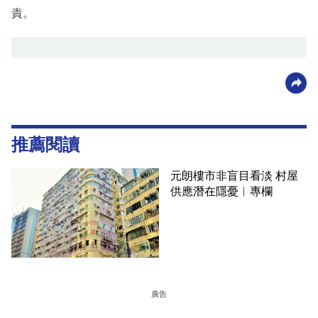
責。
推薦閱讀
元朗樓市非盲目看淡 村屋
供應潛在隱憂︳專欄
廣告