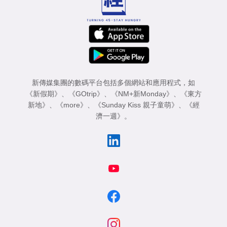
新傳媒集團的數碼平台包括多個網站和應用程式，如
《新假期》
、
《GOtrip》
、
《NM+新Monday》
、
《東方
新地》
、
《more》
、
《Sunday Kiss 親子童萌》
、
《經
濟一週》
。