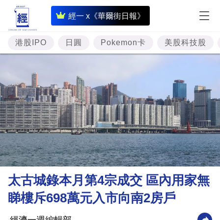
即
經一 x《華爾街日報》
時
財
港股IPO
日圓
Pokemon卡
美股科技股
經
專
題
投
資
樓
市
理
太古城錄本月第4宗成交 區內用家無
財
睇樓斥698萬元入市向南2房戶
商
業