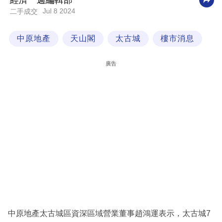
經濟一週編輯部
Jul 8 2024
二手成交
科
技
中原地產
天山閣
太古城
樓市消息
職
場
廣告
生
活
時
事
專
欄
訂
閱
專
中原地產太古城區資深區域營業董事趙鴻運表示，太古城7
區