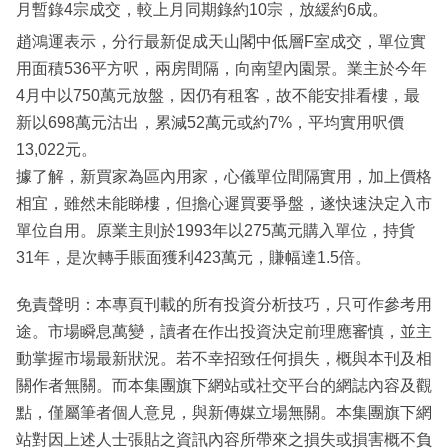
月暫錄4宗成交，較上月同期錄約10宗，放緩約6成。
趙鴻運表示，分行最新促成天山閣中低層F室成交，單位實
用面積536平方呎，兩房間隔，向南望內園景。業主於今年
4月中以750萬元放盤，因仍有租客，故不能安排看樓，最
新以698萬元沽出，累減52萬元或約7%，平均實用呎價
13,022元。
據了解，新買家為區內用家，心儀單位間隔實用，加上價格
相宜，雖然未能睇樓，但擔心遲買要爭盤，遂快速決定入市
單位自用。原業主則於1993年以275萬元購入單位，持貨
31年，是次轉手賬面獲利423萬元，賺幅達1.5倍。
免責聲明：本專頁刊載的所有投資分析技巧，只可作參考用
途。市場瞬息萬變，讀者在作出投資決定前理應審慎，並主
動掌握市場最新狀況。若不幸招致任何損失，概與本刊及相
關作者無關。而本集團旗下網站或社交平台的網誌內容及觀
點，僅屬筆者個人意見，與新傳媒立場無關。本集團旗下網
站對因上述人士張貼之資訊內容所帶來之損失或損害概不負