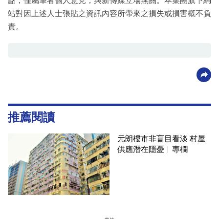
點，僅屬筆者個人意見，與新傳媒立場無關。本集團旗下網
站對因上述人士張貼之資訊內容所帶來之損失或損害概不負
責。
推薦閱讀
元朗樓市非盲目看淡 村屋
供應潛在隱憂︳專欄