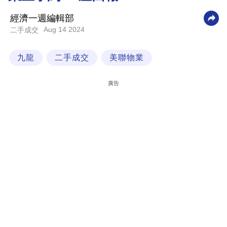
科
經濟一週編輯部
技
Aug 14 2024
二手成交
職
九龍
二手成交
美聯物業
場
生
廣告
活
時
事
專
欄
訂
閱
專
區