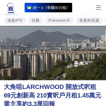
即
經一 x《華爾街日報》
時
財
港股IPO
日圓
Pokemon卡
美股科技股
經
專
題
投
資
樓
市
理
大角咀LARCHWOOD 開放式呎租
財
69元創新高 210實呎戶月租1.45萬元
商
業主享約3.3厘回報
業