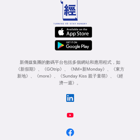
新傳媒集團的數碼平台包括多個網站和應用程式，如
《新假期》
、
《GOtrip》
、
《NM+新Monday》
、
《東方
新地》
、
《more》
、
《Sunday Kiss 親子童萌》
、
《經
濟一週》
。