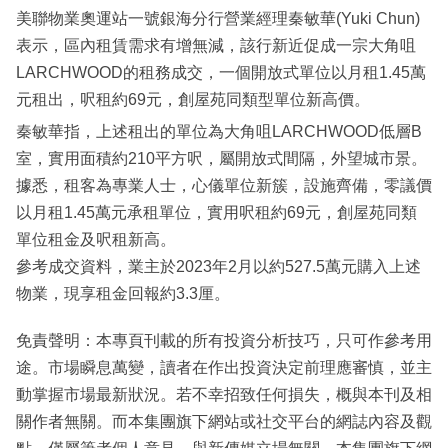
美聯物業奧運站一號銀海分行營業經理秦敏華(Yuki Chun)
表示，區內租賃需求有增無減，該行新近促成一宗大角咀
LARCHWOOD的租務成交，一個開放式單位以月租1.45萬
元租出，呎租約69元，創屋苑同類型單位新高價。
秦敏華指，上述租出的單位為大角咀LARCHWOOD低層B
室，實用面積約210平方呎，屬開放式間隔，外望城市景。
據悉，租客為專業人士，心儀單位新簇，設施齊備，零議價
以月租1.45萬元承租單位，實用呎租約69元，創屋苑同類
單位租金及呎租新高。
參考成交資料，業主於2023年2月以約527.5萬元購入上述
物業，現享租金回報約3.3厘。
免責聲明：本專頁刊載的所有投資分析技巧，只可作參考用
途。市場瞬息萬變，讀者在作出投資決定前理應審慎，並主
動掌握市場最新狀況。若不幸招致任何損失，概與本刊及相
關作者無關。而本集團旗下網站或社交平台的網誌內容及觀