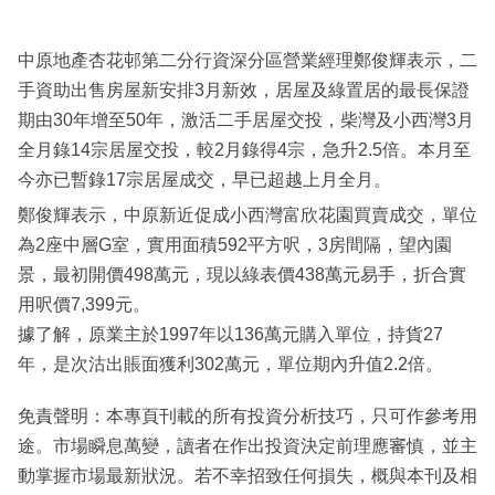
中原地產杏花邨第二分行資深分區營業經理鄭俊輝表示，二
手資助出售房屋新安排3月新效，居屋及綠置居的最長保證
期由30年增至50年，激活二手居屋交投，柴灣及小西灣3月
全月錄14宗居屋交投，較2月錄得4宗，急升2.5倍。本月至
今亦已暫錄17宗居屋成交，早已超越上月全月。
鄭俊輝表示，中原新近促成小西灣富欣花園買賣成交，單位
為2座中層G室，實用面積592平方呎，3房間隔，望內園
景，最初開價498萬元，現以綠表價438萬元易手，折合實
用呎價7,399元。
據了解，原業主於1997年以136萬元購入單位，持貨27
年，是次沽出賬面獲利302萬元，單位期內升值2.2倍。
免責聲明：本專頁刊載的所有投資分析技巧，只可作參考用
途。市場瞬息萬變，讀者在作出投資決定前理應審慎，並主
動掌握市場最新狀況。若不幸招致任何損失，概與本刊及相