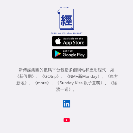
新傳媒集團的數碼平台包括多個網站和應用程式，如
《新假期》
、
《GOtrip》
、
《NM+新Monday》
、
《東方
新地》
、
《more》
、
《Sunday Kiss 親子童萌》
、
《經
濟一週》
。