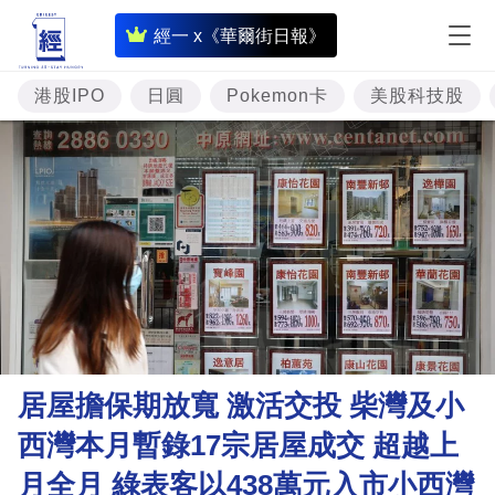
即
經一 x《華爾街日報》
時
財
港股IPO
日圓
Pokemon卡
美股科技股
經
專
題
投
資
樓
市
理
居屋擔保期放寬 激活交投 柴灣及小
財
西灣本月暫錄17宗居屋成交 超越上
商
月全月 綠表客以438萬元入市小西灣
業