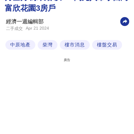
富欣花園3房戶
科
技
經濟一週編輯部
職
Apr 21 2024
二手成交
場
中原地產
柴灣
樓市消息
樓盤交易
生
活
廣告
時
事
專
欄
訂
閱
專
區