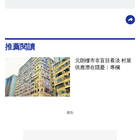
推薦閱讀
元朗樓市非盲目看淡 村屋
供應潛在隱憂︳專欄
廣告