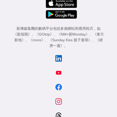
新傳媒集團的數碼平台包括多個網站和應用程式，如
《新假期》
、
《GOtrip》
、
《NM+新Monday》
、
《東方
新地》
、
《more》
、
《Sunday Kiss 親子童萌》
、
《經
濟一週》
。