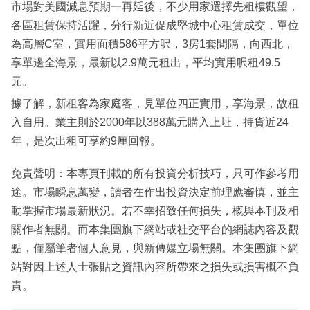
市場對美國減息預期一再延後，不少用家選擇先租樓觀望，
各區租賃保持活躍，分行新近促成堅城中心租賃成交，單位
為高層C室，實用面積586平方呎，3房1套間隔，向西北，
享單邊全海景，最新以2.9萬元租出，平均實用呎租49.5
元。
據了解，新租客為家庭客，見單位四正實用，享海景，故租
入自用。業主則於2000年以388萬元購入上址，持貨近24
年，是次出租可享約9厘回報。
免責聲明：本專頁刊載的所有投資分析技巧，只可作參考用
途。市場瞬息萬變，讀者在作出投資決定前理應審慎，並主
動掌握市場最新狀況。若不幸招致任何損失，概與本刊及相
關作者無關。而本集團旗下網站或社交平台的網誌內容及觀
點，僅屬筆者個人意見，與新傳媒立場無關。本集團旗下網
站對因上述人士張貼之資訊內容所帶來之損失或損害概不負
責。