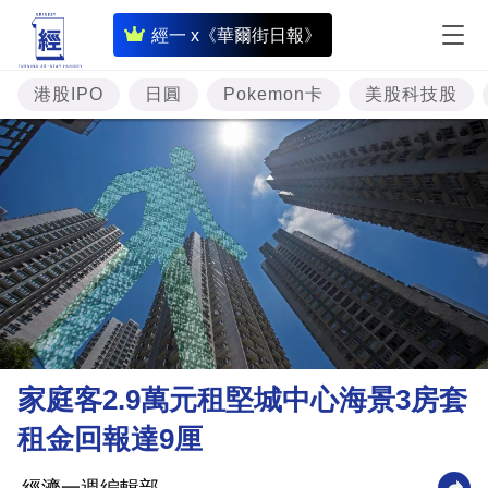
即
經一 x《華爾街日報》
時
財
港股IPO
日圓
Pokemon卡
美股科技股
經
專
題
投
資
樓
市
理
家庭客2.9萬元租堅城中心海景3房套
財
租金回報達9厘
商
業