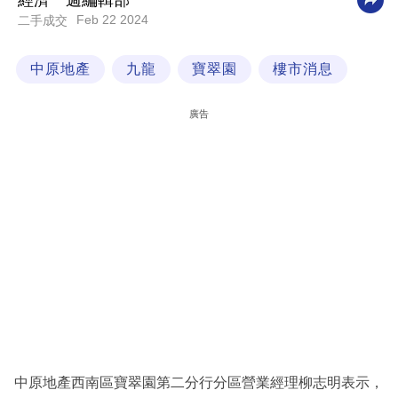
經濟一週編輯部
Feb 22 2024
二手成交
科
技
中原地產
九龍
寶翠園
樓市消息
職
場
廣告
生
活
時
事
專
欄
訂
閱
專
中原地產西南區寶翠園第二分行分區營業經理柳志明表示，
區