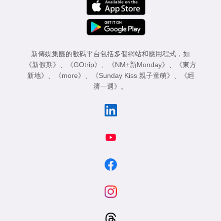
新傳媒集團的數碼平台包括多個網站和應用程式，如
《新假期》
、
《GOtrip》
、
《NM+新Monday》
、
《東方
新地》
、
《more》
、
《Sunday Kiss 親子童萌》
、
《經
濟一週》
。