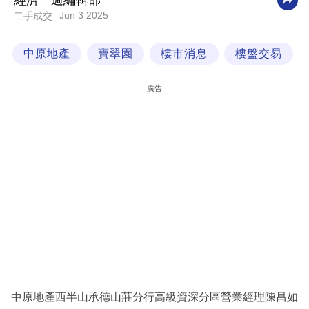
經濟一週編輯部
Jun 3 2025
二手成交
科
技
中原地產
寶翠園
樓市消息
樓盤交易
職
場
廣告
生
活
時
事
專
欄
訂
閱
專
中原地產西半山承德山莊分行高級資深分區營業經理陳昌如
區