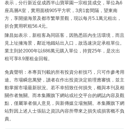
表示，分行新近促成西半山寶翠園一宗租賃成交，單位為6
座高層A室，實用面積905平方呎，3房1套間隔，望東南
方，享開揚海景及都市繁華景觀，現以每月5.1萬元租出，
折合實用呎租56.4元。
陳昌如表示，新租客為同區客，因熟悉區內生活環境，而且
見上址擁海景，鄰近地鐵站出入口，故迅速決定承租單位。
業主則於2000年以686萬元購入單位，持貨25年，是次出
租可享8.9厘租金回報。
免責聲明：本專頁刊載的所有投資分析技巧，只可作參考用
途。市場瞬息萬變，讀者在作出投資決定前理應審慎，並主
動掌握市場最新狀況。若不幸招致任何損失，概與本刊及相
關作者無關。而本集團旗下網站或社交平台的網誌內容及觀
點，僅屬筆者個人意見，與新傳媒立場無關。本集團旗下網
站對因上述人士張貼之資訊內容所帶來之損失或損害概不負
責。