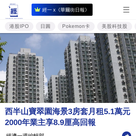
即
經一 x《華爾街日報》
時
財
港股IPO
日圓
Pokemon卡
美股科技股
經
專
題
投
資
樓
市
理
西半山寶翠園海景3房套月租5.1萬元
財
2000年業主享8.9厘高回報
商
業