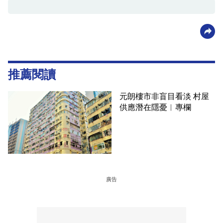
推薦閱讀
元朗樓市非盲目看淡 村屋
供應潛在隱憂︳專欄
廣告