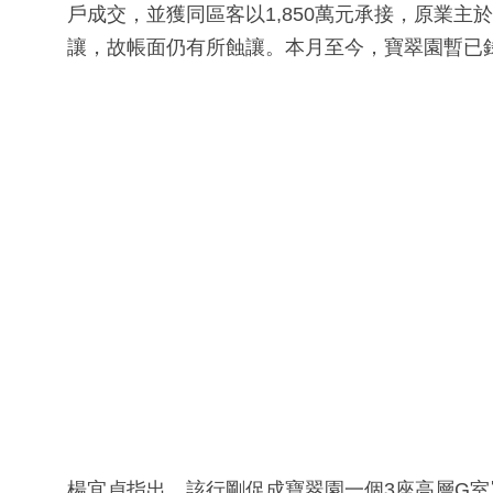
戶成交，並獲同區客以1,850萬元承接，原業主於
讓，故帳面仍有所蝕讓。本月至今，寶翠園暫已
楊宜貞指出，該行剛促成寶翠園一個3座高層G室單