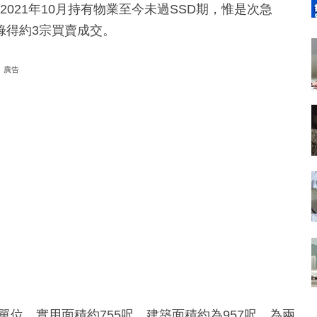
2021年10月持有物業至今未過SSD期，惟是次急
錄得約3宗買賣成交。
廣告
位，實用面積約755呎，建築面積約為957呎，為兩