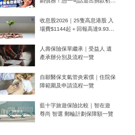
銷債務！憑一句話道出捐款初
衷：加州26萬人接獲免債通知、
一度被誤當詐騙手段
收息股2026｜25隻高息港股 入
場費$1144起＋回報高達9.93
厘！持續更新
人壽保險保單繼承｜受益人 遺
產承辦分別及流程一覽
自願醫保支氣管炎索償｜住院保
障範圍及申請流程一覽
藍十字旅遊保險比較｜智在遊
尊尚 智選 郵輪計劃保障額一覽