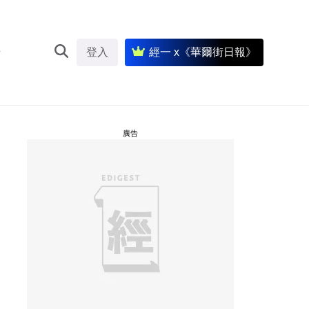
登入
經一 x《華爾街日報》
廣告