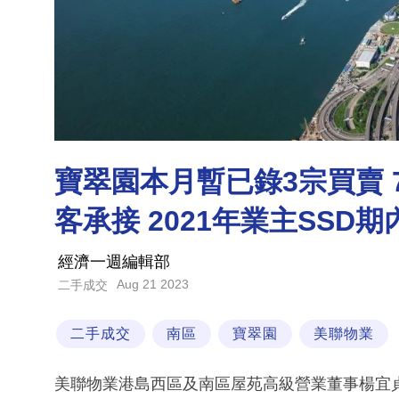
寶翠園本月暫已錄3宗買賣 7
客承接 2021年業主SSD
經濟一週編輯部
Aug 21 2023
二手成交
二手成交
南區
寶翠園
美聯物業
美聯物業港島西區及南區屋苑高級營業董事楊宜貞(A