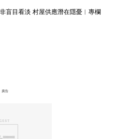
非盲目看淡 村屋供應潛在隱憂︳專欄
廣告