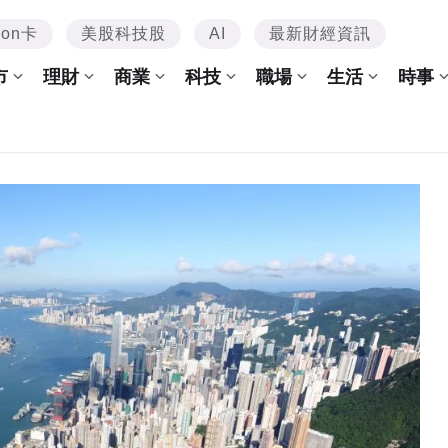
mon卡
美股科技股
AI
最新財經資訊
市
理財
商業
科技
職場
生活
時事