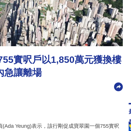
55實呎戶以1,850萬元獲換樓
期內急讓離場
da Yeung)表示，該行剛促成寶翠園一個755實呎