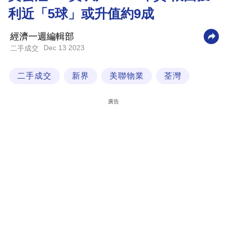
利近「5球」或升值約9成
科
技
經濟一週編輯部
職
Dec 13 2023
二手成交
場
二手成交
新界
美聯物業
荃灣
生
活
廣告
時
事
專
欄
訂
閱
專
區