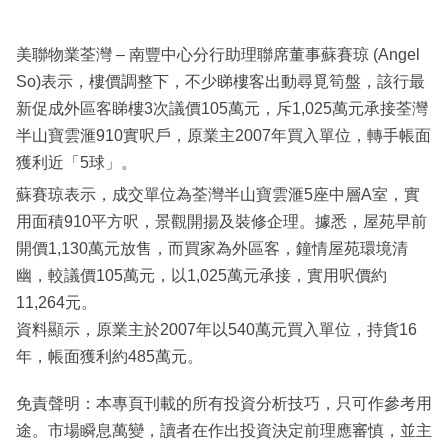
美聯物業荃灣 – 南豐中心分行助理聯席董事蘇賽琼 (Angel
So)表示，樓價調整下，不少睇樓客出動尋覓筍盤，該行最
新促成外區客睇樓3次議價105萬元，斥1,025萬元承接荃灣
半山寶雲滙910實呎戶，原業主2007年買入單位，轉手帳面
獲利近「5球」。
蘇賽琼表示，成交單位為荃灣半山寶雲滙5座中層A室，實
用面積910平方呎，景觀開揚及裝修企理。據悉，屋苑早前
開價1,130萬元放售，而買家為外區客，鐘情屋苑環境清
幽，較議價105萬元，以1,025萬元承接，實用呎價約
11,264元。
資料顯示，原業主於2007年以540萬元買入單位，持貨16
年，帳面獲利約485萬元。
免責聲明：本專頁刊載的所有投資分析技巧，只可作參考用
途。市場瞬息萬變，讀者在作出投資決定前理應審慎，並主