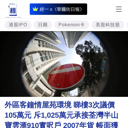
即
經一 x《華爾街日報》
時
財
港股IPO
日圓
Pokemon卡
美股科技股
經
專
題
投
資
樓
市
理
外區客鐘情屋苑環境 睇樓3次議價
財
105萬元 斥1,025萬元承接荃灣半山
商
寶雲滙910實呎戶 2007年貨 帳面獲
業