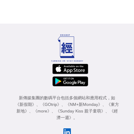
新傳媒集團的數碼平台包括多個網站和應用程式，如
《新假期》
、
《GOtrip》
、
《NM+新Monday》
、
《東方
新地》
、
《more》
、
《Sunday Kiss 親子童萌》
、
《經
濟一週》
。