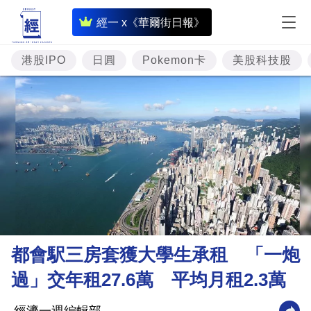
即
經一 x《華爾街日報》
時
財
港股IPO
日圓
Pokemon卡
美股科技股
經
專
題
投
資
樓
市
理
都會駅三房套獲大學生承租 「一炮
財
過」交年租27.6萬 平均月租2.3萬
商
業