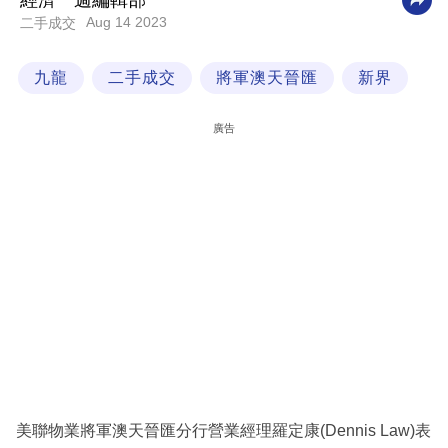
經濟一週編輯部
Aug 14 2023
二手成交
科
技
九龍
二手成交
將軍澳天晉匯
新界
職
場
廣告
生
活
時
事
專
欄
訂
閱
專
美聯物業將軍澳天晉匯分行營業經理羅定康(Dennis Law)表
區