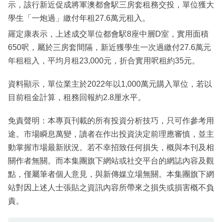
示，該行新近促成將軍澳都會駅三房套租務交投，單位獲大
學生「一炮過」繳付年租27.6萬元租入。
羅定康表示，上述成交單位都會駅8座中層D室，實用面積
650呎，屬於三房套間隔，新近獲學生一次過繳付27.6萬元
年租租入，平均月租23,000元，折合實用呎租約35元。
資料顯示，單位業主於2022年以1,000萬元購入單位，若以
目前租金計算，租務回報約2.8厘水平。
免責聲明：本專頁刊載的所有投資分析技巧，只可作參考用
途。市場瞬息萬變，讀者在作出投資決定前理應審慎，並主
動掌握市場最新狀況。若不幸招致任何損失，概與本刊及相
關作者無關。而本集團旗下網站或社交平台的網誌內容及觀
點，僅屬筆者個人意見，與新傳媒立場無關。本集團旗下網
站對因上述人士張貼之資訊內容所帶來之損失或損害概不負
責。