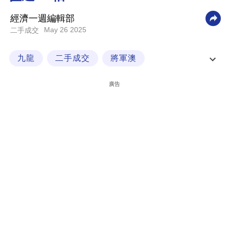
科
經濟一週編輯部
技
May 26 2025
二手成交
職
九龍
二手成交
將軍澳
場
將軍澳新都城二期
生
廣告
活
時
事
專
欄
訂
閱
專
區