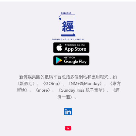
新傳媒集團的數碼平台包括多個網站和應用程式，如
《新假期》
、
《GOtrip》
、
《NM+新Monday》
、
《東方
新地》
、
《more》
、
《Sunday Kiss 親子童萌》
、
《經
濟一週》
。