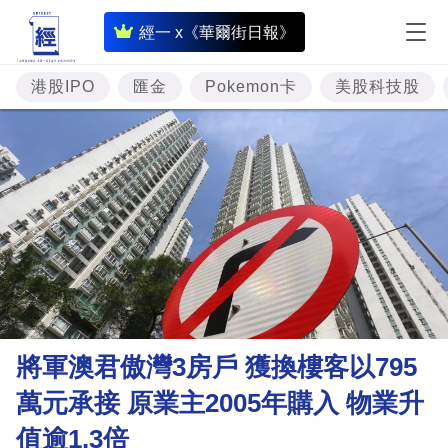
即
經一 x《華爾街日報》
時
財
港股IPO
匯金
Pokemon卡
美股科技股
經
專
題
投
資
樓
市
理
將軍澳君傲灣3房戶 獲換樓客以795
財
萬元承接 原業主2005年購入 物業升
商
值逾1.3倍
業