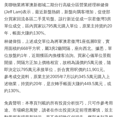
美聯物業將軍澳新都城二期分行高級分區營業經理林健偉
(Jeff Lam)表示，最近新盤熱銷，新盤向隅客增加，促使部
分買家回流各區二手覓筍盤。該行新近促成一宗君傲灣3房
單位成交，區內買家以795萬元購入單位，原業主持貨約20
年，帳面大賺約130%。
林健偉指，上述成交單位為將軍澳君傲灣1座低層B室，實
用面積約668平方呎，屬3房2廳間隔，座向西北。據悉，單
位放盤約1年，近期獲區內換樓客洽詢。買家心儀單位景觀
開揚，間隔方正加上價格相宜，故稍為議價約5萬元後，隨
即決定以795萬元承接單位，折合實用呎價約11,901元。
參考成交資料，原業主於2005年7月以約345.5萬元購入上
述物業，持貨約20年，是次轉手帳面大賺約449.5萬元，或
約130%。
免責聲明：本專頁刊載的所有投資分析技巧，只可作參考用
途。市場瞬息萬變，讀者在作出投資決定前理應審慎，並主