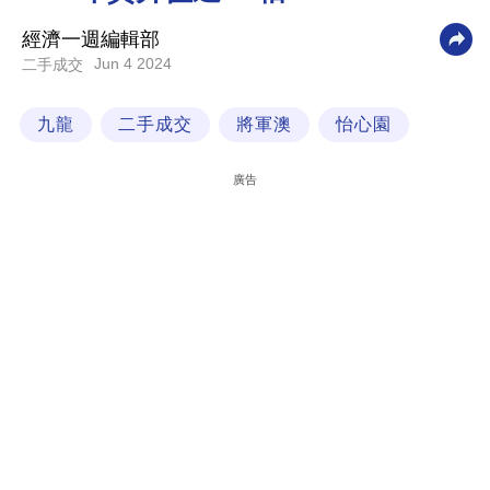
科
經濟一週編輯部
技
Jun 4 2024
二手成交
職
九龍
二手成交
將軍澳
怡心園
場
生
廣告
活
時
事
專
欄
訂
閱
專
區