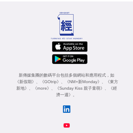
新傳媒集團的數碼平台包括多個網站和應用程式，如
《新假期》
、
《GOtrip》
、
《NM+新Monday》
、
《東方
新地》
、
《more》
、
《Sunday Kiss 親子童萌》
、
《經
濟一週》
。