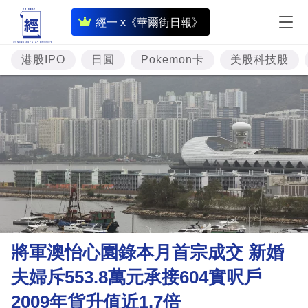
即
經一 x《華爾街日報》
時
財
港股IPO
日圓
Pokemon卡
美股科技股
經
專
題
投
資
樓
市
理
將軍澳怡心園錄本月首宗成交 新婚
財
夫婦斥553.8萬元承接604實呎戶
商
2009年貨升值近1.7倍
業