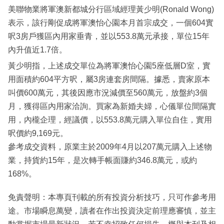
美聯物業將軍澳新都城分行區域經理黃少明(Ronald Wong)
表示，該行剛促成將軍澳怡心園本月首宗成交，一個604實
呎3房戶獲區內用家垂青，並以553.8萬元承接，單位15年
內升值近1.7倍。
黃少明指，上述成交單位為將軍澳怡心園5座低層D室，實
用面積約604平方呎，屬3房連套房間隔。據悉，賣家原本
叫價600萬元，其後因應市況減價至560萬元，放盤約3個
月，獲得區內用家洽詢。買家為新婚夫婦，心儀單位間隔實
用，內櫳企理，經議價，以553.8萬元購入單位自住，實用
呎價約9,169元。
參考成交資料，原業主於2009年4月以207萬元購入上述物
業，持貨約15年，是次轉手帳面賺約346.8萬元，或約
168%。
免責聲明：本專頁刊載的所有投資分析技巧，只可作參考用
途。市場瞬息萬變，讀者在作出投資決定前理應審慎，並主