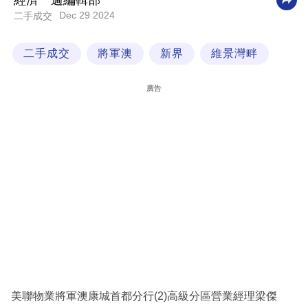
經濟一週編輯部
Dec 29 2024
二手成交
科
技
二手成交
將軍澳
新界
維景灣畔
職
場
廣告
生
活
時
事
專
欄
訂
閱
專
美聯物業將軍澳康城首都分行(2)高級分區營業經理梁傑
區