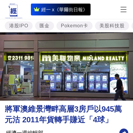
即
經一 x《華爾街日報》
時
財
港股IPO
匯金
Pokemon卡
美股科技股
經
專
題
投
資
樓
市
理
將軍澳維景灣畔高層3房戶以945萬
財
元沽 2011年貨轉手賺近「4球」
商
業