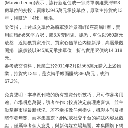
(Marvin Leung)表示，該行新近促成一宗將軍澳維景灣畔3
房單位的交投，買家以945萬元承接單位，原業主持貨約13
年，帳賺近「4球」離場。
梁傑指，上述成交單位為將軍澳維景灣畔6座高層H室，實
用面積約660平方呎，屬3房套間隔。據悉，單位以960萬元
放盤，近期獲買家洽詢。買家心儀單位內櫳新淨，高層景觀
開揚，議價後以945萬元承接單位，折合實用呎價約14,318
元。
參考成交資料，原業主於2011年2月以565萬元購入上述物
業，持貨約13年，是次轉手帳面賺約380萬元，或約
67.2%。
免責聲明：本專頁刊載的所有投資分析技巧，只可作參考用
途。市場瞬息萬變，讀者在作出投資決定前理應審慎，並主
動掌握市場最新狀況。若不幸招致任何損失，概與本刊及相
關作者無關。而本集團旗下網站或社交平台的網誌內容及觀
點，僅屬筆者個人意見，與新傳媒立場無關。本集團旗下網