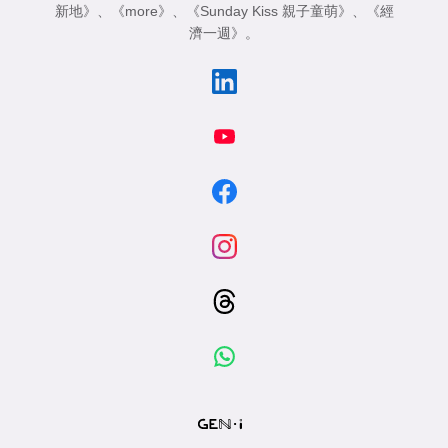
新地》
、
《more》
、
《Sunday Kiss 親子童萌》
、
《經
濟一週》
。