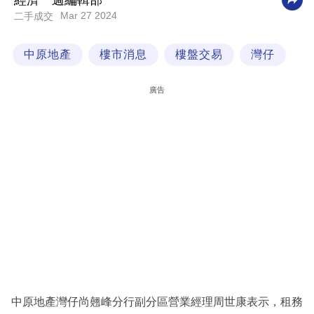
經濟一週編輯部
Mar 27 2024
二手成交
科
技
中原地產
樓市消息
樓盤交易
灣仔
職
場
廣告
生
活
時
事
專
欄
訂
閱
專
中原地產灣仔尚翹峰分行副分區營業經理周世康表示，租務
區