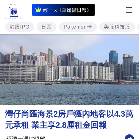
即
經一 x《華爾街日報》
時
財
港股IPO
日圓
Pokemon卡
美股科技股
經
專
題
投
資
樓
市
理
灣仔尚匯海景2房戶獲內地客以4.3萬
財
元承租 業主享2.8厘租金回報
商
業