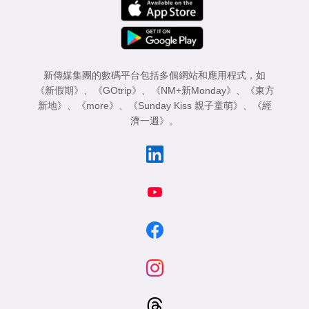
新傳媒集團的數碼平台包括多個網站和應用程式，如
《新假期》
、
《GOtrip》
、
《NM+新Monday》
、
《東方
新地》
、
《more》
、
《Sunday Kiss 親子童萌》
、
《經
濟一週》
。