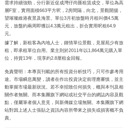
需求持續強勁，分行新近促成灣仔尚匯租賃成交，單位為高
層F室，實用面積663平方呎，2房間隔，向北，景觀開揚，
望璀璨維港夜景及海景。單位3月初放盤時月租叫價4.5萬
元，放盤約兩周即獲以4.3萬元租出，折合實用呎租64.9
元。
據了解，新租客為內地人士，鍾情單位景觀，見屋苑少有放
租，即承租單位自用。業主則於2011年以1,864萬元購入單
位，持貨13年，現享約2.8厘租金回報。
免責聲明：本專頁刊載的所有投資分析技巧，只可作參考用
途。市場瞬息萬變，讀者在作出投資決定前理應審慎，並主
動掌握市場最新狀況。若不幸招致任何損失，概與本刊及相
關作者無關。而本集團旗下網站或社交平台的網誌內容及觀
點，僅屬筆者個人意見，與新傳媒立場無關。本集團旗下網
站對因上述人士張貼之資訊內容所帶來之損失或損害概不負
責。