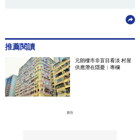
推薦閱讀
元朗樓市非盲目看淡 村屋
供應潛在隱憂︳專欄
廣告