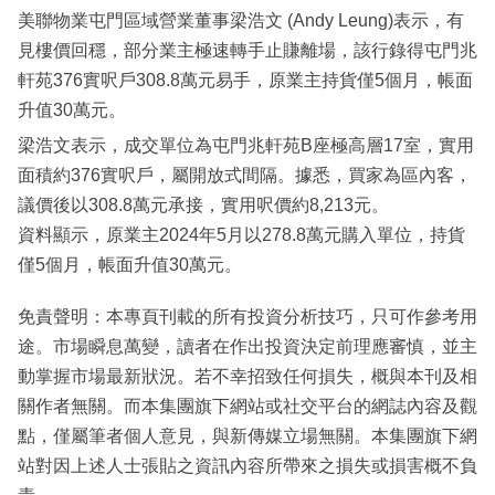
美聯物業屯門區域營業董事梁浩文 (Andy Leung)表示，有
見樓價回穩，部分業主極速轉手止賺離場，該行錄得屯門兆
軒苑376實呎戶308.8萬元易手，原業主持貨僅5個月，帳面
升值30萬元。
梁浩文表示，成交單位為屯門兆軒苑B座極高層17室，實用
面積約376實呎戶，屬開放式間隔。據悉，買家為區內客，
議價後以308.8萬元承接，實用呎價約8,213元。
資料顯示，原業主2024年5月以278.8萬元購入單位，持貨
僅5個月，帳面升值30萬元。
免責聲明：本專頁刊載的所有投資分析技巧，只可作參考用
途。市場瞬息萬變，讀者在作出投資決定前理應審慎，並主
動掌握市場最新狀況。若不幸招致任何損失，概與本刊及相
關作者無關。而本集團旗下網站或社交平台的網誌內容及觀
點，僅屬筆者個人意見，與新傳媒立場無關。本集團旗下網
站對因上述人士張貼之資訊內容所帶來之損失或損害概不負