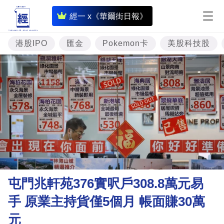
即
經一 x《華爾街日報》
時
財
港股IPO
匯金
Pokemon卡
美股科技股
經
專
題
投
資
樓
市
理
屯門兆軒苑376實呎戶308.8萬元易
財
手 原業主持貨僅5個月 帳面賺30萬
商
元
業