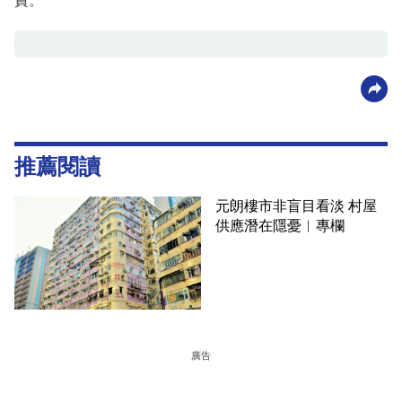
責。
推薦閱讀
元朗樓市非盲目看淡 村屋
供應潛在隱憂︳專欄
廣告