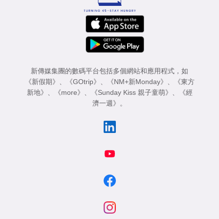
新傳媒集團的數碼平台包括多個網站和應用程式，如
《新假期》
、
《GOtrip》
、
《NM+新Monday》
、
《東方
新地》
、
《more》
、
《Sunday Kiss 親子童萌》
、
《經
濟一週》
。