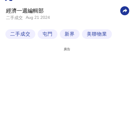
科
經濟一週編輯部
技
Aug 21 2024
二手成交
職
二手成交
屯門
新界
美聯物業
場
生
廣告
活
時
事
專
欄
訂
閱
專
區