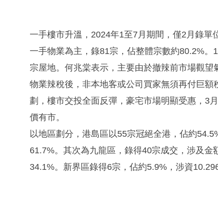
一手樓市升溫，2024年1至7月期間，僅2月錄
一手物業為主，錄81宗，佔整體宗數約80.2%。
宗屋地。何兆棠表示，主要由於撤辣前市場觀望
物業辣稅後，非本地客或公司買家無須再付巨額
劃，樓市交投全面反彈，豪宅市場明顯受惠，3
價有市。
以地區劃分，港島區以55宗冠絕全港，佔約54.5
61.7%。其次為九龍區，錄得40宗成交，涉及金額
34.1%。新界區錄得6宗，佔約5.9%，涉資10.2