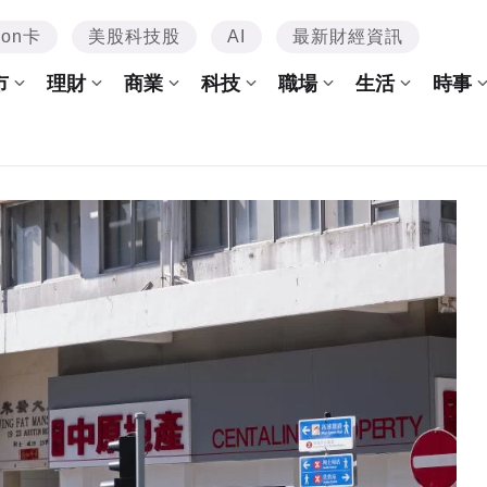
mon卡
美股科技股
AI
最新財經資訊
市
理財
商業
科技
職場
生活
時事