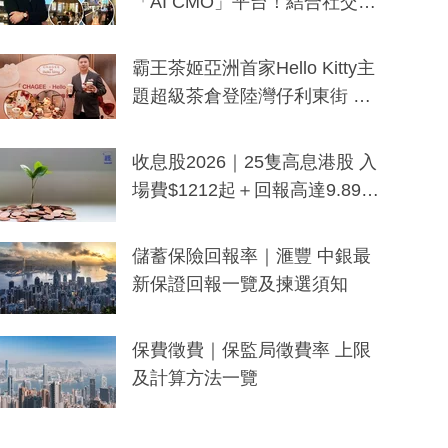
「AI CMO」平台！結合社交聆
聽與廣東話大模型 助中小企數
分鐘生成「貼地」宣傳短片
霸王茶姬亞洲首家Hello Kitty主
題超級茶倉登陸灣仔利東街 推
出首創「伯爵紅茶色」Hello Kitt
y及香港限定特調系列
收息股2026｜25隻高息港股 入
場費$1212起＋回報高達9.89
厘！持續更新
儲蓄保險回報率｜滙豐 中銀最
新保證回報一覽及揀選須知
保費徵費｜保監局徵費率 上限
及計算方法一覽