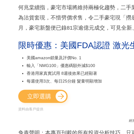
何兆棠續指，豪宅市場將維持兩極化趨勢，二手
為沽貨套現，不惜劈價求售，令二手豪宅現「撈底
月，豪宅新盤便已錄81宗逾億元成交，可見全新
限時優惠：美國FDA認證 激光
美國amazon鎖量及評價No. 1
輸入「NMG100」優惠碼額外減$100
香港用家真實試用 8週後效果已經顯著
每週使用3次、每日25分鐘 髮量明顯增加
立即選購
資料由客戶提供
經
免責聲明：本專頁刊載的所有投資分析技巧，只