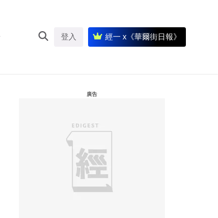
登入
經一 x《華爾街日報》
廣告