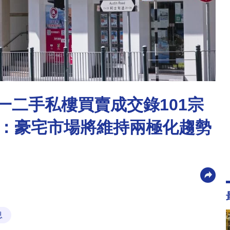
元一二手私樓買賣成交錄101宗
棠：豪宅市場將維持兩極化趨勢
息